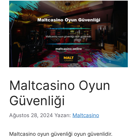
Maltcasino Oyun
Güvenliği
Ağustos 28, 2024
Yazarı:
Maltcasino
Maltcasino oyun güvenliği oyun güvenlidir.