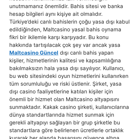
unutmamanız önemlidir. Bahis sitesi ve banka
hesap bilgileri aynı kişiye ait olmalıdır.
Türkiye’deki canlı bahislerin çoğu yasa dışı kabul
edildiğinden, Maltcasino yasal bahis oynama
fikri bir ikilemle karşı karşıyadır. Bu konu
hakkında tartışılacak çok şey var ancak yasa
Maltcasino Güncel
dışı canlı bahis yapan
kişiler, hizmetlerinin kalitesi ve kapsamlılığına
bakılmaksızın hala yasa dışı sayılıyor. Kullanıcı,
bu web sitesindeki oyun hizmetlerini kullanırken
tüm sorumluluğu ve riski üstlenir. Şirket, yasa
dışı casino faaliyetlerine katılan kişiler için
önemli bir hizmet olan Maltcasino altyapısını
sunmaktadır. Kakak casino şirketi, kullanıcılarına
dünya standartlarında hizmet sunmak için
gerekli altyapıyı sağlayan bir grup şirketle bu
standartlara göre belirlenen ücretlerle ortaklık
kurarak her alanda başarısını güvence altına