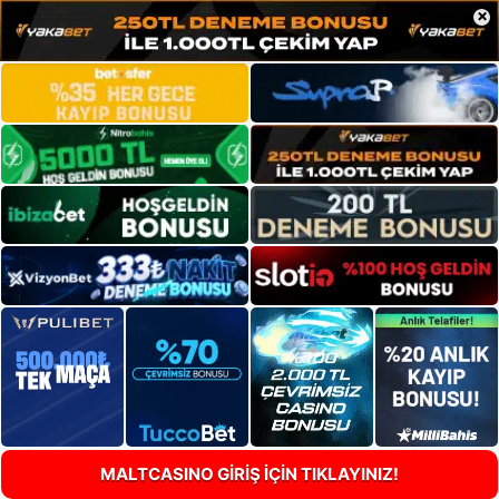
×
MALTCASINO GİRİŞ İÇİN TIKLAYINIZ!