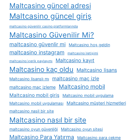
Maltcasino güncel adresi
Maltcasino güncel giriş
maltcasino güvenilir casino platformlarında
Maltcasino Güvenilir Mi?
maltcasino güvenlir mi
Maltcasino hoş geldin
maltcasino instagram
maltcasino i̇letişimi
Maltcasino kayıt
maltcasino i̇çerik paylaşımı
Maltcasino kaç oldu
Maltcasino lisans
maltcasino maç izle
Maltcasino lisanslı mı
Maltcasino mobil
maltcasino maç izleme
Maltcasino mobil giriş
Maltcasino mobil uygulama
Maltcasino müşteri hizmetleri
Maltcasino mobil uygulaması
maltcasino nasil bir site
Maltcasino nasıl bir site
maltcasino oyun güvenliği
Maltcasino oyun sitesi
Maltcasino Para Yatırma
Maltcasino para çekme