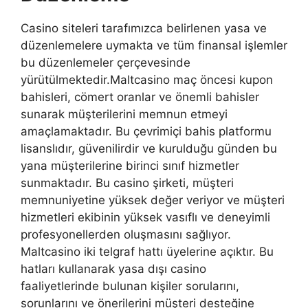
Casino siteleri tarafımızca belirlenen yasa ve
düzenlemelere uymakta ve tüm finansal işlemler
bu düzenlemeler çerçevesinde
yürütülmektedir.Maltcasino maç öncesi kupon
bahisleri, cömert oranlar ve önemli bahisler
sunarak müşterilerini memnun etmeyi
amaçlamaktadır. Bu çevrimiçi bahis platformu
lisanslıdır, güvenilirdir ve kurulduğu günden bu
yana müşterilerine birinci sınıf hizmetler
sunmaktadır. Bu casino şirketi, müşteri
memnuniyetine yüksek değer veriyor ve müşteri
hizmetleri ekibinin yüksek vasıflı ve deneyimli
profesyonellerden oluşmasını sağlıyor.
Maltcasino iki telgraf hattı üyelerine açıktır. Bu
hatları kullanarak yasa dışı casino
faaliyetlerinde bulunan kişiler sorularını,
sorunlarını ve önerilerini müşteri desteğine