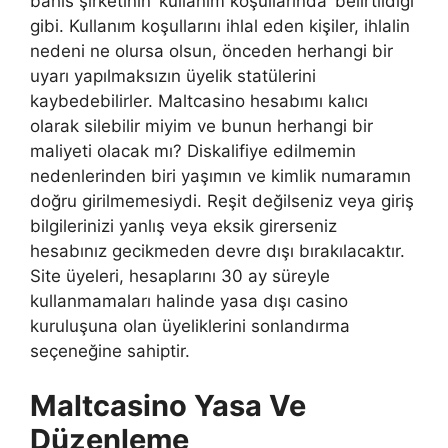
bahis şirketinin ‘kullanım koşullarında’ belirtildiği
gibi. Kullanım koşullarını ihlal eden kişiler, ihlalin
nedeni ne olursa olsun, önceden herhangi bir
uyarı yapılmaksızın üyelik statülerini
kaybedebilirler. Maltcasino hesabımı kalıcı
olarak silebilir miyim ve bunun herhangi bir
maliyeti olacak mı? Diskalifiye edilmemin
nedenlerinden biri yaşımın ve kimlik numaramın
doğru girilmemesiydi. Reşit değilseniz veya giriş
bilgilerinizi yanlış veya eksik girerseniz
hesabınız gecikmeden devre dışı bırakılacaktır.
Site üyeleri, hesaplarını 30 ay süreyle
kullanmamaları halinde yasa dışı casino
kuruluşuna olan üyeliklerini sonlandırma
seçeneğine sahiptir.
Maltcasino Yasa Ve
Düzenleme