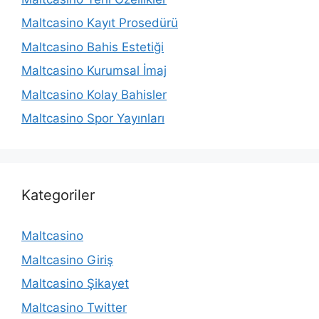
Maltcasino Kayıt Prosedürü
Maltcasino Bahis Estetiği
Maltcasino Kurumsal İmaj
Maltcasino Kolay Bahisler
Maltcasino Spor Yayınları
Kategoriler
Maltcasino
Maltcasino Giriş
Maltcasino Şikayet
Maltcasino Twitter