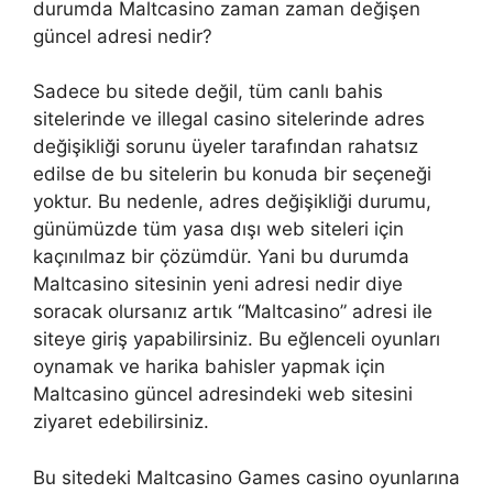
durumda Maltcasino zaman zaman değişen
güncel adresi nedir?
Sadece bu sitede değil, tüm canlı bahis
sitelerinde ve illegal casino sitelerinde adres
değişikliği sorunu üyeler tarafından rahatsız
edilse de bu sitelerin bu konuda bir seçeneği
yoktur. Bu nedenle, adres değişikliği durumu,
günümüzde tüm yasa dışı web siteleri için
kaçınılmaz bir çözümdür. Yani bu durumda
Maltcasino sitesinin yeni adresi nedir diye
soracak olursanız artık “Maltcasino” adresi ile
siteye giriş yapabilirsiniz. Bu eğlenceli oyunları
oynamak ve harika bahisler yapmak için
Maltcasino güncel adresindeki web sitesini
ziyaret edebilirsiniz.
Bu sitedeki Maltcasino Games casino oyunlarına