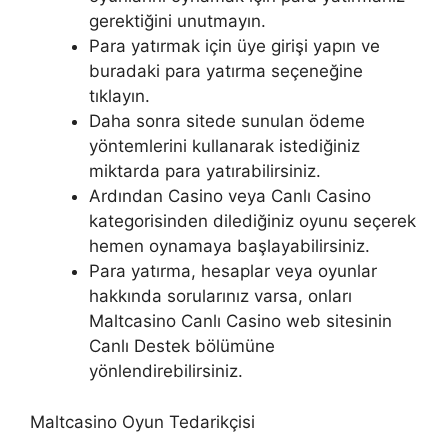
gerektiğini unutmayın.
Para yatırmak için üye girişi yapın ve
buradaki para yatırma seçeneğine
tıklayın.
Daha sonra sitede sunulan ödeme
yöntemlerini kullanarak istediğiniz
miktarda para yatırabilirsiniz.
Ardından Casino veya Canlı Casino
kategorisinden dilediğiniz oyunu seçerek
hemen oynamaya başlayabilirsiniz.
Para yatırma, hesaplar veya oyunlar
hakkında sorularınız varsa, onları
Maltcasino Canlı Casino web sitesinin
Canlı Destek bölümüne
yönlendirebilirsiniz.
Maltcasino Oyun Tedarikçisi