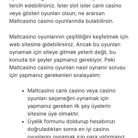
tercih edebilirsiniz. İster slot ister canlı casino
veya gösteri oyunları olsun; ne ararsan
Maltcasino casino oyunlarında bulabilirsin.
Maltcasino oyunlarının çeşitliliğini keşfetmek için
web sitesine gidebilirsiniz. Ancak bu oyunları
oynamak için siteye gitmek yeterli değil, bu
konuda bir şeyler yapmanız gerekiyor. Peki
Maltcasino casino oyunları nasıl oynanır sorusu
için yapmanız gerekenleri sıralayalım:
Maltcasino canlı casino veya casino
oyunları seçeneğini oynamak için
yapmanız gereken ilk şey üyelerin
sitesine üye olmaktır.
Üyelik formunu doldurup hesabınızı
doğruladıktan sonra en iyi casino
oyunlarını oynamak için para yatırmanız