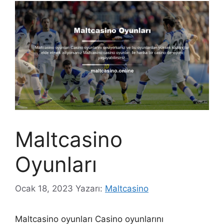
Maltcasino
Oyunları
Ocak 18, 2023
Yazarı:
Maltcasino
Maltcasino oyunları Casino oyunlarını