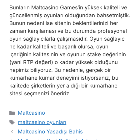
Bunların Maltcasino Games’in yüksek kaliteli ve
güncellenmiş oyunları olduğundan bahsetmiştik.
Bunun nedeni ise sitenin beklentilerinizi her
zaman karşılaması ve bu durumda profesyonel
oyun sağlayıcılarla çalışmasıdır. Oyun sağlayıcı
ne kadar kaliteli ve başarılı olursa, oyun
içeriğinin kalitesinin ve oyunun stake değerinin
(yani RTP değeri) o kadar yüksek olduğunu
hepimiz biliyoruz. Bu nedenle, gerçek bir
kumarhane kumar deneyimi istiyorsanız, bu
kalitede şirketlerin yer aldığı bir kumarhane
sitesi seçmenizi öneririz.
Kategoriler
Maltcasino
Etiketler
maltcasino oyunları
Maltcasino Yasadışı Bahis