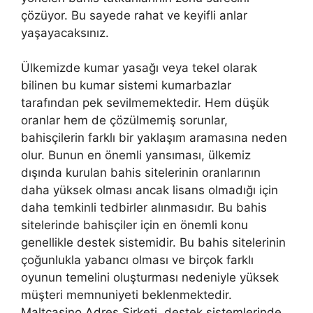
çözüyor. Bu sayede rahat ve keyifli anlar
yaşayacaksınız.
Ülkemizde kumar yasağı veya tekel olarak
bilinen bu kumar sistemi kumarbazlar
tarafından pek sevilmemektedir. Hem düşük
oranlar hem de çözülmemiş sorunlar,
bahisçilerin farklı bir yaklaşım aramasına neden
olur. Bunun en önemli yansıması, ülkemiz
dışında kurulan bahis sitelerinin oranlarının
daha yüksek olması ancak lisans olmadığı için
daha temkinli tedbirler alınmasıdır. Bu bahis
sitelerinde bahisçiler için en önemli konu
genellikle destek sistemidir. Bu bahis sitelerinin
çoğunlukla yabancı olması ve birçok farklı
oyunun temelini oluşturması nedeniyle yüksek
müşteri memnuniyeti beklenmektedir.
Maltcasino Adres Şirketi, destek sistemlerinde