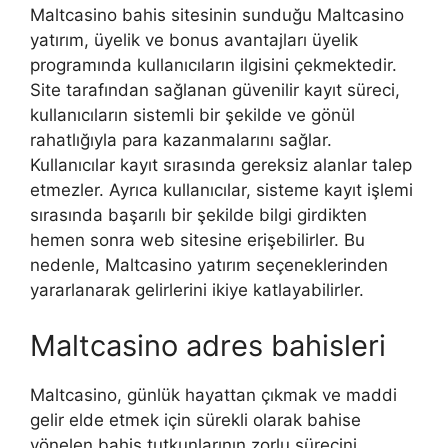
Maltcasino bahis sitesinin sunduğu Maltcasino
yatırım, üyelik ve bonus avantajları üyelik
programında kullanıcıların ilgisini çekmektedir.
Site tarafından sağlanan güvenilir kayıt süreci,
kullanıcıların sistemli bir şekilde ve gönül
rahatlığıyla para kazanmalarını sağlar.
Kullanıcılar kayıt sırasında gereksiz alanlar talep
etmezler. Ayrıca kullanıcılar, sisteme kayıt işlemi
sırasında başarılı bir şekilde bilgi girdikten
hemen sonra web sitesine erişebilirler. Bu
nedenle, Maltcasino yatırım seçeneklerinden
yararlanarak gelirlerini ikiye katlayabilirler.
Maltcasino adres bahisleri
Maltcasino, günlük hayattan çıkmak ve maddi
gelir elde etmek için sürekli olarak bahise
yönelen bahis tutkunlarının zorlu sürecini