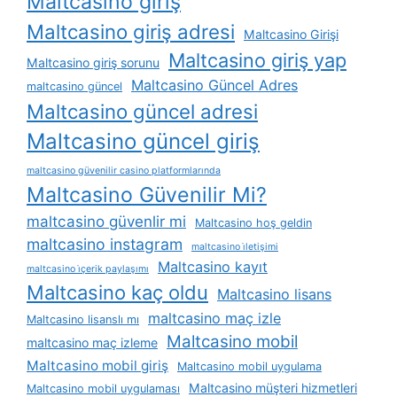
Maltcasino giriş
Maltcasino giriş adresi
Maltcasino Girişi
Maltcasino giriş yap
Maltcasino giriş sorunu
Maltcasino Güncel Adres
maltcasino güncel
Maltcasino güncel adresi
Maltcasino güncel giriş
maltcasino güvenilir casino platformlarında
Maltcasino Güvenilir Mi?
maltcasino güvenlir mi
Maltcasino hoş geldin
maltcasino instagram
maltcasino i̇letişimi
Maltcasino kayıt
maltcasino i̇çerik paylaşımı
Maltcasino kaç oldu
Maltcasino lisans
maltcasino maç izle
Maltcasino lisanslı mı
Maltcasino mobil
maltcasino maç izleme
Maltcasino mobil giriş
Maltcasino mobil uygulama
Maltcasino müşteri hizmetleri
Maltcasino mobil uygulaması