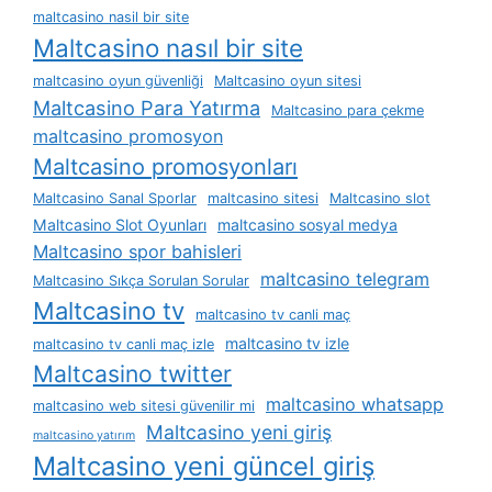
maltcasino nasil bir site
Maltcasino nasıl bir site
maltcasino oyun güvenliği
Maltcasino oyun sitesi
Maltcasino Para Yatırma
Maltcasino para çekme
maltcasino promosyon
Maltcasino promosyonları
Maltcasino Sanal Sporlar
maltcasino sitesi
Maltcasino slot
Maltcasino Slot Oyunları
maltcasino sosyal medya
Maltcasino spor bahisleri
maltcasino telegram
Maltcasino Sıkça Sorulan Sorular
Maltcasino tv
maltcasino tv canli maç
maltcasino tv izle
maltcasino tv canli maç izle
Maltcasino twitter
maltcasino whatsapp
maltcasino web sitesi güvenilir mi
Maltcasino yeni giriş
maltcasino yatırım
Maltcasino yeni güncel giriş