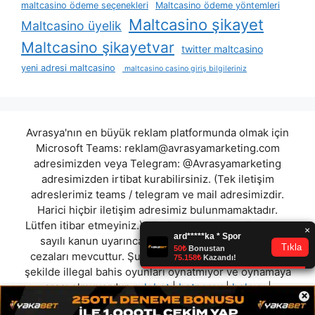
maltcasino ödeme seçenekleri
Maltcasino ödeme yöntemleri
Maltcasino şikayet
Maltcasino üyelik
Maltcasino şikayetvar
twitter maltcasino
yeni adresi maltcasino
maltcasino casino giriş bilgileriniz
Avrasya'nın en büyük reklam platformunda olmak için
Microsoft Teams:
reklam@avrasyamarketing.com
adresimizden veya Telegram: @Avrasyamarketing
adresimizden irtibat kurabilirsiniz. (Tek iletişim
adreslerimiz teams / telegram ve mail adresimizdir.
Harici hiçbir iletişim adresimiz bulunmamaktadır.
Lütfen itibar etmeyiniz.) Türkiye yasalarına göre 7258
sayılı kanun uyarınca yasa dışı bahis oynamanın
cezaları mevcuttur. Şu an bulunduğunuz site hiç bir
şekilde illegal bahis oyunları oynatmıyor ve oynamaya
aracı olmuyordur.
rulobet
|
betparex
|
holeyy
|
×
matrixbet
|
betingo
|
betkur
|
tamcasino
|
titabet