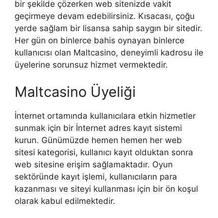
bir şekilde çözerken web sitenizde vakit
geçirmeye devam edebilirsiniz. Kısacası, çoğu
yerde sağlam bir lisansa sahip saygın bir sitedir.
Her gün on binlerce bahis oynayan binlerce
kullanıcısı olan Maltcasino, deneyimli kadrosu ile
üyelerine sorunsuz hizmet vermektedir.
Maltcasino Üyeliği
İnternet ortamında kullanıcılara etkin hizmetler
sunmak için bir İnternet adres kayıt sistemi
kurun. Günümüzde hemen hemen her web
sitesi kategorisi, kullanıcı kayıt olduktan sonra
web sitesine erişim sağlamaktadır. Oyun
sektöründe kayıt işlemi, kullanıcıların para
kazanması ve siteyi kullanması için bir ön koşul
olarak kabul edilmektedir.