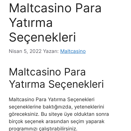
Maltcasino Para
Yatırma
Seçenekleri
Nisan 5, 2022
Yazarı:
Maltcasino
Maltcasino Para
Yatırma Seçenekleri
Maltcasino Para Yatırma Seçenekleri
seçeneklerine baktığınızda, yeteneklerini
göreceksiniz. Bu siteye üye olduktan sonra
birçok seçenek arasından seçim yaparak
programınızı çalıştırabilirsiniz.