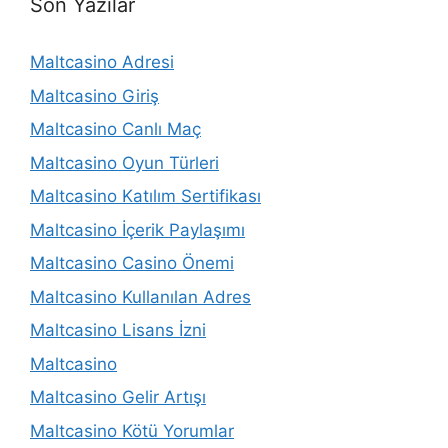
Son Yazılar
Maltcasino Adresi
Maltcasino Giriş
Maltcasino Canlı Maç
Maltcasino Oyun Türleri
Maltcasino Katılım Sertifikası
Maltcasino İçerik Paylaşımı
Maltcasino Casino Önemi
Maltcasino Kullanılan Adres
Maltcasino Lisans İzni
Maltcasino
Maltcasino Gelir Artışı
Maltcasino Kötü Yorumlar