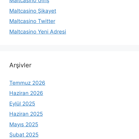
Maltcasino Giriş
Maltcasino Şikayet
Maltcasino Twitter
Maltcasino Yeni Adresi
Arşivler
Temmuz 2026
Haziran 2026
Eylül 2025
Haziran 2025
Mayıs 2025
Şubat 2025