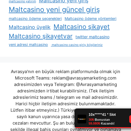
Maltcasino yeni giriş
maltcasino yatırım
Maltcasino yeni güncel giriş
maltcasino ödeme seçenekleri
Maltcasino ödeme yöntemleri
Maltcasino şikayet
Maltcasino üyelik
Maltcasino şikayetvar
twitter maltcasino
yeni adresi maltcasino
maltcasino casino giriş bilgileriniz
Avrasya'nın en büyük reklam platformunda olmak için
Microsoft Teams:
reklam@avrasyamarketing.com
adresimizden veya Telegram: @Avrasyamarketing
adresimizden irtibat kurabilirsiniz. (Tek iletişim
adreslerimiz teams / telegram ve mail adresimizdir.
Harici hiçbir iletişim adresimiz bulunmamaktadır.
Lütfen itibar etmeyiniz.) Türkiye yasalarına göre 7258
sayılı kanun uyarınca yasa dışı bahis oynamanın
cezaları mevcuttur. Şu an bulunduğunuz site hiç bir
şekilde illegal bahis oyunları oynatmıyor ve oynamaya