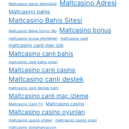
Maltcasino Adresi
Maltcasino adres değişikliği
Maltcasino bahis
Maltcasino Bahis Sitesi
Maltcasino bonus
Maltcasino Belge İstiyor Mu
maltcasino bonus etkinlikleri
maltcasino canli
maltcasino canli maç izle
Maltcasino canlı bahis
maltcasino canlı bahis sitesi
Maltcasino canlı casino
Maltcasino canlı destek
maltcasino canlı destek hattı
Maltcasino canlı maç izleme
Maltcasino casino
Maltcasino Canlı TV
Maltcasino casino oyunları
maltcasino casino siteleri
maltcasino casino sitesi
maltcasino dokümantasyon