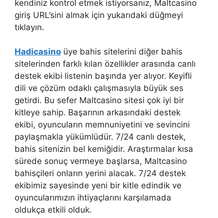
kendiniz kontrol etmek istiyorsanız, Maltcasino
giriş URL’sini almak için yukarıdaki düğmeyi
tıklayın.
Hadicasino
üye bahis sitelerini diğer bahis
sitelerinden farklı kılan özellikler arasında canlı
destek ekibi listenin başında yer alıyor. Keyifli
dili ve çözüm odaklı çalışmasıyla büyük ses
getirdi. Bu sefer Maltcasino sitesi çok iyi bir
kitleye sahip. Başarının arkasındaki destek
ekibi, oyuncuların memnuniyetini ve sevincini
paylaşmakla yükümlüdür. 7/24 canlı destek,
bahis sitenizin bel kemiğidir. Araştırmalar kısa
sürede sonuç vermeye başlarsa, Maltcasino
bahisçileri onların yerini alacak. 7/24 destek
ekibimiz sayesinde yeni bir kitle edindik ve
oyuncularımızın ihtiyaçlarını karşılamada
oldukça etkili olduk.