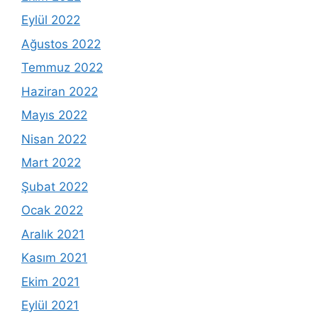
Eylül 2022
Ağustos 2022
Temmuz 2022
Haziran 2022
Mayıs 2022
Nisan 2022
Mart 2022
Şubat 2022
Ocak 2022
Aralık 2021
Kasım 2021
Ekim 2021
Eylül 2021