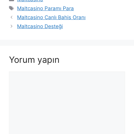
Etiketler
Maltcasino Paramı Para
Maltcasino Canlı Bahis Oranı
Maltcasino Desteği
Yorum yapın
Yorum