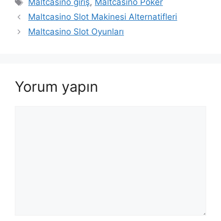
Etiketler
Maltcasino giriş
,
Maltcasino Poker
Maltcasino Slot Makinesi Alternatifleri
Maltcasino Slot Oyunları
Yorum yapın
Yorum