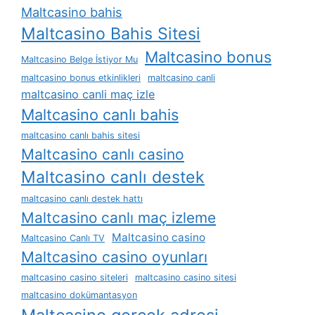
Maltcasino bahis
Maltcasino Bahis Sitesi
Maltcasino bonus
Maltcasino Belge İstiyor Mu
maltcasino bonus etkinlikleri
maltcasino canli
maltcasino canli maç izle
Maltcasino canlı bahis
maltcasino canlı bahis sitesi
Maltcasino canlı casino
Maltcasino canlı destek
maltcasino canlı destek hattı
Maltcasino canlı maç izleme
Maltcasino casino
Maltcasino Canlı TV
Maltcasino casino oyunları
maltcasino casino siteleri
maltcasino casino sitesi
maltcasino dokümantasyon