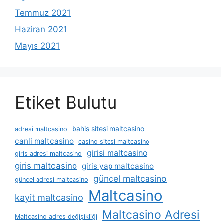
Temmuz 2021
Haziran 2021
Mayıs 2021
Etiket Bulutu
bahis sitesi maltcasino
adresi maltcasino
canli maltcasino
casino sitesi maltcasino
girisi maltcasino
giris adresi maltcasino
giris maltcasino
giris yap maltcasino
güncel maltcasino
güncel adresi maltcasino
Maltcasino
kayit maltcasino
Maltcasino Adresi
Maltcasino adres değişikliği