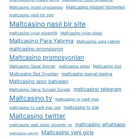
Maltcasino müşteri hizmetleri
Maltcasino mobil uygulaması
maltcasino nasil bir site
Maltcasino nasıl bir site
maltcasino oyun güvenliği
Maltcasino oyun sitesi
Maltcasino Para Yatırma
Maltcasino para çekme
maltcasino promosyon
Maltcasino promosyonları
Maltcasino Sanal Sporlar
maltcasino sitesi
Maltcasino slot
Maltcasino Slot Oyunları
maltcasino sosyal medya
Maltcasino spor bahisleri
maltcasino telegram
Maltcasino Sıkça Sorulan Sorular
Maltcasino tv
maltcasino tv canli maç
maltcasino tv izle
maltcasino tv canli maç izle
Maltcasino twitter
maltcasino whatsapp
maltcasino web sitesi güvenilir mi
Maltcasino yeni giriş
maltcasino yatırım