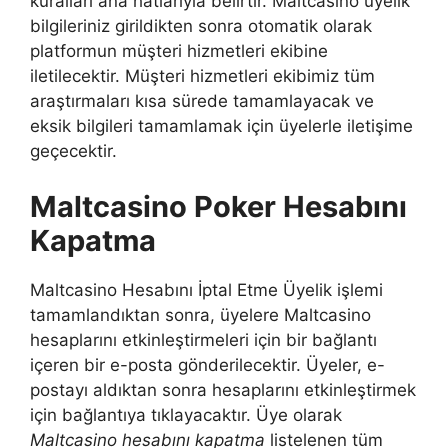
kuralları ana hatlarıyla belirtir. Maltcasino üyelik
bilgileriniz girildikten sonra otomatik olarak
platformun müşteri hizmetleri ekibine
iletilecektir. Müşteri hizmetleri ekibimiz tüm
araştırmaları kısa sürede tamamlayacak ve
eksik bilgileri tamamlamak için üyelerle iletişime
geçecektir.
Maltcasino Poker Hesabını
Kapatma
Maltcasino Hesabını İptal Etme Üyelik işlemi
tamamlandıktan sonra, üyelere Maltcasino
hesaplarını etkinleştirmeleri için bir bağlantı
içeren bir e-posta gönderilecektir. Üyeler, e-
postayı aldıktan sonra hesaplarını etkinleştirmek
için bağlantıya tıklayacaktır. Üye olarak
Maltcasino hesabını kapatma
listelenen tüm