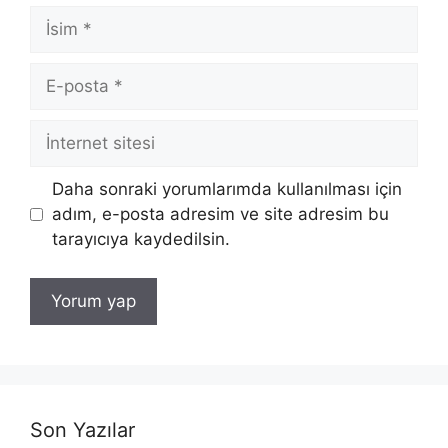
İsim
E-
posta
İnternet
sitesi
Daha sonraki yorumlarımda kullanılması için
adım, e-posta adresim ve site adresim bu
tarayıcıya kaydedilsin.
Son Yazılar