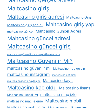
Maltcasino gerçek adresi
Maltcasino giriş
Maltcasino giriş adresi
Maltcasino Girişi
Maltcasino giriş yap
Maltcasino giriş sorunu
Maltcasino Güncel Adres
maltcasino güncel
Maltcasino güncel adresi
Maltcasino güncel giriş
maltcasino güvenilir casino platformlarında
Maltcasino Güvenilir Mi?
maltcasino güvenlir mi
Maltcasino hoş geldin
maltcasino instagram
maltcasino i̇letişimi
Maltcasino kayıt
maltcasino i̇çerik paylaşımı
Maltcasino kaç oldu
Maltcasino lisans
maltcasino maç izle
Maltcasino lisanslı mı
Maltcasino mobil
maltcasino maç izleme
Maltcasino mobil giriş
Maltcasino mobil uygulama