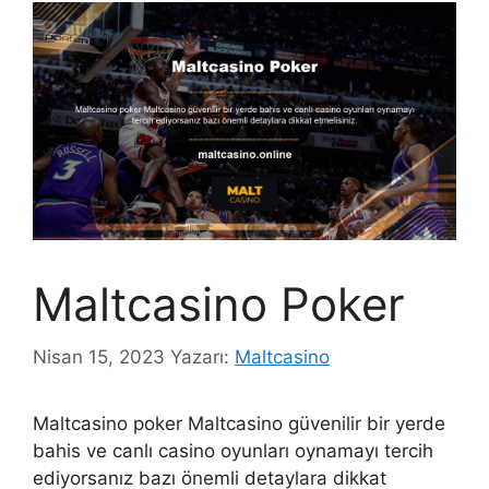
Maltcasino Poker
Nisan 15, 2023
Yazarı:
Maltcasino
Maltcasino poker Maltcasino güvenilir bir yerde
bahis ve canlı casino oyunları oynamayı tercih
ediyorsanız bazı önemli detaylara dikkat