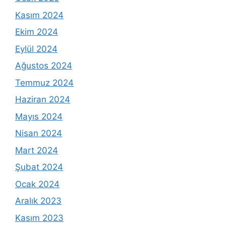
Kasım 2024
Ekim 2024
Eylül 2024
Ağustos 2024
Temmuz 2024
Haziran 2024
Mayıs 2024
Nisan 2024
Mart 2024
Şubat 2024
Ocak 2024
Aralık 2023
Kasım 2023