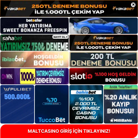
×
MALTCASINO GİRİŞ İÇİN TIKLAYINIZ!