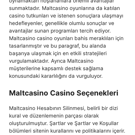
oynamaktan hoşlananlara önemli avantajlar
sunmaktadır. Maltcasino oyunlarına da katılan
casino tutkunları ve istenen sonuçlara ulaşmayı
hedefleyenler, genellikle olumlu sonuçlar ve
avantajlar sunan programları tercih ediyor.
Maltcasino casino oyunları bahis meraklıları için
tasarlanmıştır ve bu paragraf, bu alanda
başarıya ulaşmak için en etkili stratejileri
vurgulamaktadır. Ayrıca Maltcasino
müşterilerine kapsamlı destek sağlama
konusundaki kararlılığını da vurguluyor.
Maltcasino Casino Seçenekleri
Maltcasino Hesabının Silinmesi, belirli bir dizi
kural ve düzenlemenin parçası olarak
oluşturulmuştur. Şartlar ve Şartlar ve Koşullar
bölümleri sitenin kurallarını ve politikalarını içerir.