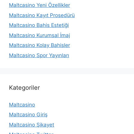
Maltcasino Yeni Özellikler
Maltcasino Kayıt Prosedürü
Maltcasino Bahis Estetiği
Maltcasino Kurumsal İmaj
Maltcasino Kolay Bahisler
Maltcasino Spor Yayınları
Kategoriler
Maltcasino
Maltcasino Giriş
Maltcasino Şikayet