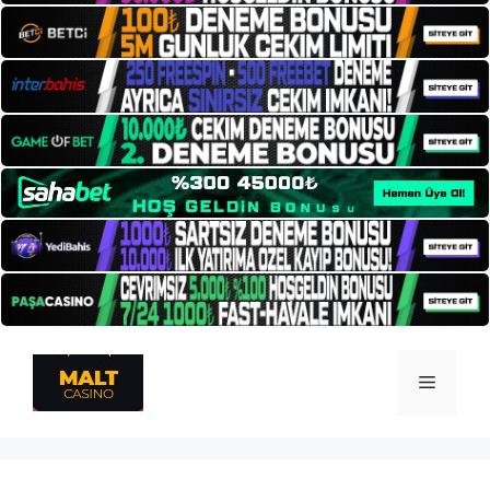
İçeriğe
atla
Menü