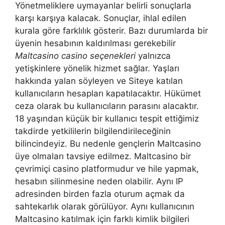
Yönetmeliklere uymayanlar belirli sonuçlarla
karşı karşıya kalacak. Sonuçlar, ihlal edilen
kurala göre farklılık gösterir. Bazı durumlarda bir
üyenin hesabının kaldırılması gerekebilir
Maltcasino casino seçenekleri
yalnızca
yetişkinlere yönelik hizmet sağlar. Yaşları
hakkında yalan söyleyen ve Siteye katılan
kullanıcıların hesapları kapatılacaktır. Hükümet
ceza olarak bu kullanıcıların parasını alacaktır.
18 yaşından küçük bir kullanıcı tespit ettiğimiz
takdirde yetkililerin bilgilendirileceğinin
bilincindeyiz. Bu nedenle gençlerin Maltcasino
üye olmaları tavsiye edilmez. Maltcasino bir
çevrimiçi casino platformudur ve hile yapmak,
hesabın silinmesine neden olabilir. Aynı IP
adresinden birden fazla oturum açmak da
sahtekarlık olarak görülüyor. Aynı kullanıcının
Maltcasino katılmak için farklı kimlik bilgileri