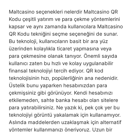
Maltcasino seçenekleri nelerdir Maltcasino QR
Kodu çeşitli yatırım ve para çekme yöntemlerini
kapsar ve aynı zamanda kullanıcılara Maltcasino
QR Kodu tekniğini seçme seçeneğini de sunar.
Bu teknoloji, kullanıcıların basit bir ara yüz
üzerinden kolaylıkla ticaret yapmasına veya
para çekmesine olanak tanıyor. Önemli sayıda
kullanıcı zaten bu hızlı ve kolay uygulanabilir
finansal teknolojiyi tercih ediyor. QR kod
teknolojisinin hızı, popülerliğinin ana nedenidir.
Üstelik bunu yaparken hesabınızdan para
çekmişsiniz gibi görünüyor. Kendi hesabınızı
etkilemeden, sahte banka hesabı olan sitelere
para yatırabilirsiniz. Ne yazık ki, pek çok yer bu
teknolojiyi görüntü yakalamak için kullanamıyor.
Aslında maddelerden uzaklaşmak için alternatif
yöntemler kullanmanızı öneriyoruz. Uzun bir