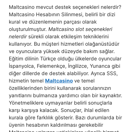
Maltcasino mevcut destek seçenekleri nelerdir?
Maltcasino Hesabının Silinmesi, belirli bir dizi
kural ve düzenlemenin parçası olarak
oluşturulmuştur.
Maltcasino slot seçenekleri
nelerdir
sürekli olarak etkileşim tekniklerini
kullanıyor. Bu müşteri hizmetleri olağanüstüdür
ve oyunculara yüksek düzeyde bakım sağlar.
Eğitim dilinin Türkçe olduğu ülkelerde oyuncular
İspanyolca, Felemenkçe, İngilizce, Yunanca gibi
diğer dillerde de destek alabiliyor. Ayrıca SSS,
hizmetin temel
Maltcasino
ve temel
özelliklerinden birini kullanarak sorularınızın
yanıtlarını bulmanıza yardımcı olan bir kaynaktır.
Yönetmeliklere uymayanlar belirli sonuçlarla
karşı karşıya kalacak. Sonuçlar, ihlal edilen
kurala göre farklılık gösterir. Bazı durumlarda bir
üyenin hesabının kaldırılması gerekebilir