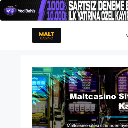
İçeriğe
atla
M