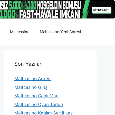
Maltcasino
Maltcasino Yeni Adresi
Son Yazılar
Maltcasino Adresi
Maltcasino Giriş
Maltcasino Canlı Maç
Maltcasino Oyun Türleri
Maltcasino Katılım Sertifikası