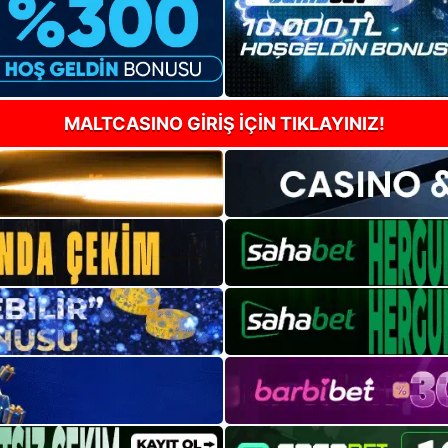
MALTCASINO GİRİŞ İÇİN TIKLAYINIZ!