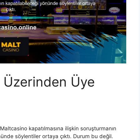
i Üzerinden Üye
Maltcasino kapatılmasına ilişkin soruşturmanın
ünde söylentiler ortaya çıktı. Durum bu değil.