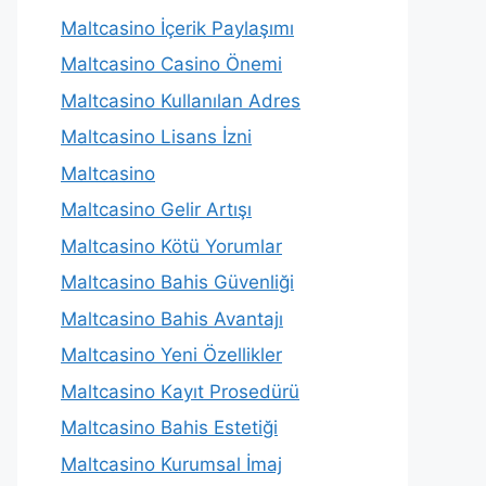
Maltcasino İçerik Paylaşımı
Maltcasino Casino Önemi
Maltcasino Kullanılan Adres
Maltcasino Lisans İzni
Maltcasino
Maltcasino Gelir Artışı
Maltcasino Kötü Yorumlar
Maltcasino Bahis Güvenliği
Maltcasino Bahis Avantajı
Maltcasino Yeni Özellikler
Maltcasino Kayıt Prosedürü
Maltcasino Bahis Estetiği
Maltcasino Kurumsal İmaj