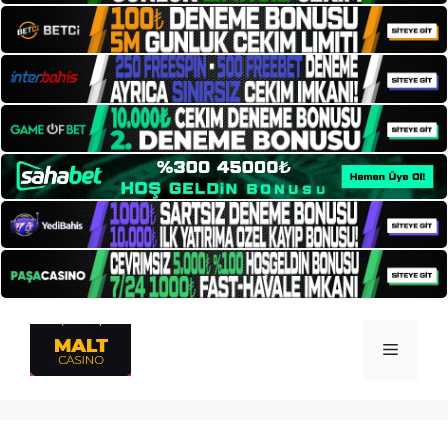
İçeriğe
atla
Menü