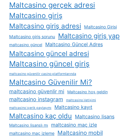
Maltcasino gerçek adresi
Maltcasino giriş
Maltcasino giriş adresi
Maltcasino Girişi
Maltcasino giriş yap
Maltcasino giriş sorunu
Maltcasino Güncel Adres
maltcasino güncel
Maltcasino güncel adresi
Maltcasino güncel giriş
maltcasino güvenilir casino platformlarında
Maltcasino Güvenilir Mi?
maltcasino güvenlir mi
Maltcasino hoş geldin
maltcasino instagram
maltcasino i̇letişimi
Maltcasino kayıt
maltcasino i̇çerik paylaşımı
Maltcasino kaç oldu
Maltcasino lisans
maltcasino maç izle
Maltcasino lisanslı mı
Maltcasino mobil
maltcasino maç izleme