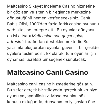
Maltcasino Şikayet İnceleme Casino hizmetine
bir göz atın ve sitenin bir eğlence merkezine
dönüştüğünü hemen keşfedeceksiniz. Canlı
Bahis Ofisi, 1000’den fazla farklı casino oyununu
web sitesine entegre etti. Bu oyunlar dünyanın
en iyi altyapı
Maltcasino son geçerli giriş
adresidir
tarafından desteklenmektedir. Bu
yazılımla oluşturulan oyunlar güvenilir bir şekilde
üyelere teslim edilir. Ek olarak, tüm oyunlar için
oynaması ücretsiz bir seçenek sunulacak.
Maltcasino Canlı Casino
Maltcasino canlı casino hizmetlerine göz atın.
Bu sefer gerçek bir stüdyoda gerçek bir krupiye
oyunu yaşayabilirsiniz. Masa oyunları söz
konusu olduğunda, dünyanın en iyi şovları öne