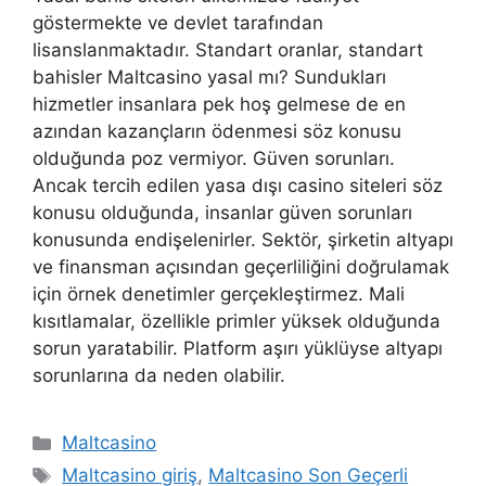
göstermekte ve devlet tarafından
lisanslanmaktadır. Standart oranlar, standart
bahisler Maltcasino yasal mı? Sundukları
hizmetler insanlara pek hoş gelmese de en
azından kazançların ödenmesi söz konusu
olduğunda poz vermiyor. Güven sorunları.
Ancak tercih edilen yasa dışı casino siteleri söz
konusu olduğunda, insanlar güven sorunları
konusunda endişelenirler. Sektör, şirketin altyapı
ve finansman açısından geçerliliğini doğrulamak
için örnek denetimler gerçekleştirmez. Mali
kısıtlamalar, özellikle primler yüksek olduğunda
sorun yaratabilir. Platform aşırı yüklüyse altyapı
sorunlarına da neden olabilir.
Kategoriler
Maltcasino
Etiketler
Maltcasino giriş
,
Maltcasino Son Geçerli