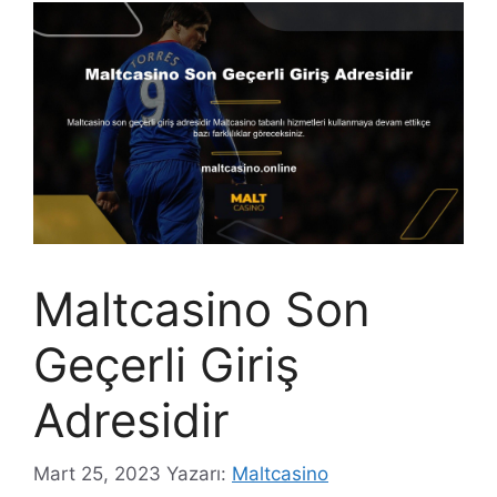
Maltcasino Son
Geçerli Giriş
Adresidir
Mart 25, 2023
Yazarı:
Maltcasino