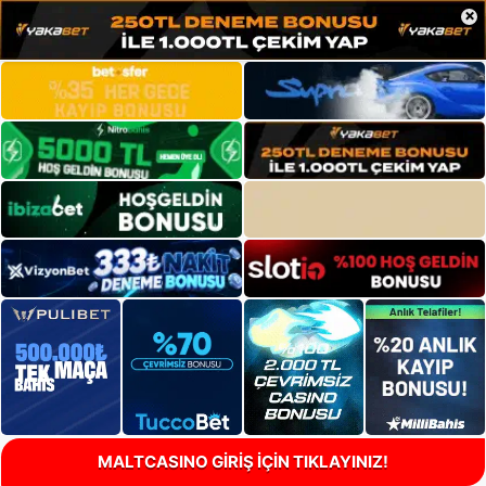
×
MALTCASINO GİRİŞ İÇİN TIKLAYINIZ!