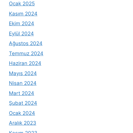
Ocak 2025
Kasım 2024
Ekim 2024
Eylül 2024
Ağustos 2024
Temmuz 2024
Haziran 2024
Mayıs 2024
Nisan 2024
Mart 2024
Şubat 2024
Ocak 2024
Aralık 2023
Kasım 2023