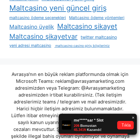
Maltcasino yeni güncel giriş
maltcasino ödeme seçenekleri
Maltcasino ödeme yöntemleri
Maltcasino şikayet
Maltcasino üyelik
Maltcasino şikayetvar
twitter maltcasino
yeni adresi maltcasino
maltcasino casino giriş bilgileriniz
Avrasya'nın en büyük reklam platformunda olmak için
Microsoft Teams:
reklam@avrasyamarketing.com
adresimizden veya Telegram: @Avrasyamarketing
adresimizden irtibat kurabilirsiniz. (Tek iletişim
adreslerimiz teams / telegram ve mail adresimizdir.
Harici hiçbir iletişim adresimiz bulunmamaktadır.
Lütfen itibar etmeyiniz.) Türkiye yasalarına göre 7258
sayılı kanun uyarınca yasa dışı bahis oynamanın
cezaları mevcuttur. Şu an bulunduğunuz site hiç bir
şekilde illegal bahis oyunları oynatmıyor ve oynamaya