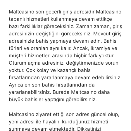
Maltcasino son geçerli giriş adresidir Maltcasino
tabanlı hizmetleri kullanmaya devam ettikçe
bazı farklılıklar göreceksiniz. Zaman zaman, giriş
adresinizin değiştiğini göreceksiniz. Mevcut giriş
adresinizle bahis yapmaya devam edin. Bahis
türleri ve oranları aynı kalır. Ancak, ikramiye ve
müşteri hizmetleri arasında hiçbir fark yoktur.
Oturum açma adresinizi değiştirmenizde sorun
yoktur. Çok kolay ve kazançlı bahis
fırsatlarından yararlanmaya devam edebilirsiniz.
Ayrıca en son bahis fırsatlarından da
yararlanabilirsiniz. Burada Maltcasino daha
büyük bahisler yaptığını görebilirsiniz.
Maltcasino ziyaret ettiği son adres güncel olup,
yeni adresi ile hayalini kurduğunuz hizmeti
sunmaya devam etmektedir. Dikkatinizi