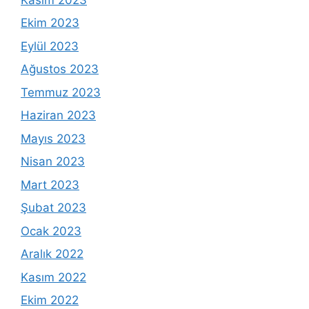
Ekim 2023
Eylül 2023
Ağustos 2023
Temmuz 2023
Haziran 2023
Mayıs 2023
Nisan 2023
Mart 2023
Şubat 2023
Ocak 2023
Aralık 2022
Kasım 2022
Ekim 2022