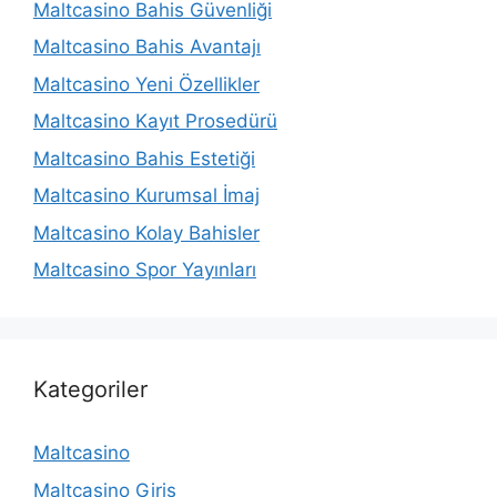
Maltcasino Bahis Güvenliği
Maltcasino Bahis Avantajı
Maltcasino Yeni Özellikler
Maltcasino Kayıt Prosedürü
Maltcasino Bahis Estetiği
Maltcasino Kurumsal İmaj
Maltcasino Kolay Bahisler
Maltcasino Spor Yayınları
Kategoriler
Maltcasino
Maltcasino Giriş