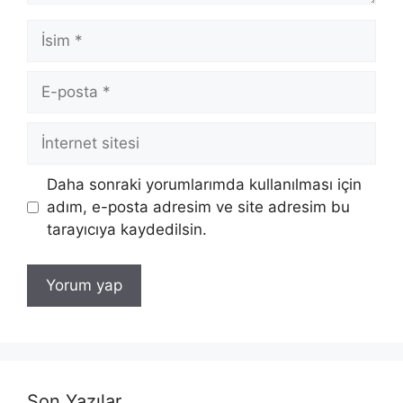
İsim
E-
posta
İnternet
sitesi
Daha sonraki yorumlarımda kullanılması için
adım, e-posta adresim ve site adresim bu
tarayıcıya kaydedilsin.
Son Yazılar