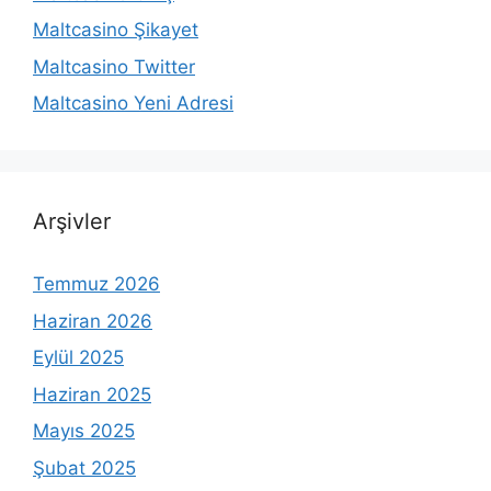
Maltcasino Şikayet
Maltcasino Twitter
Maltcasino Yeni Adresi
Arşivler
Temmuz 2026
Haziran 2026
Eylül 2025
Haziran 2025
Mayıs 2025
Şubat 2025