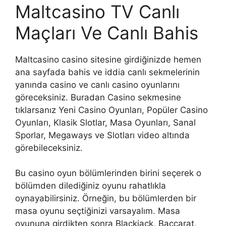
Maltcasino TV Canlı
Maçları Ve Canlı Bahis
Maltcasino casino sitesine girdiğinizde hemen
ana sayfada bahis ve iddia canlı sekmelerinin
yanında casino ve canlı casino oyunlarını
göreceksiniz. Buradan Casino sekmesine
tıklarsanız Yeni Casino Oyunları, Popüler Casino
Oyunları, Klasik Slotlar, Masa Oyunları, Sanal
Sporlar, Megaways ve Slotları video altında
görebileceksiniz.
Bu casino oyun bölümlerinden birini seçerek o
bölümden dilediğiniz oyunu rahatlıkla
oynayabilirsiniz. Örneğin, bu bölümlerden bir
masa oyunu seçtiğinizi varsayalım. Masa
oyununa girdikten sonra Blackjack, Baccarat,