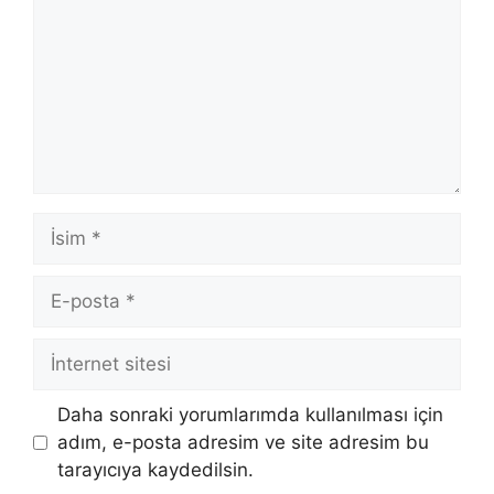
İsim
E-
posta
İnternet
sitesi
Daha sonraki yorumlarımda kullanılması için
adım, e-posta adresim ve site adresim bu
tarayıcıya kaydedilsin.