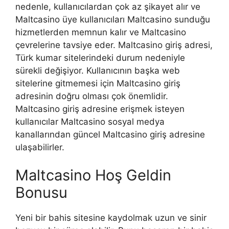
nedenle, kullanıcılardan çok az şikayet alır ve
Maltcasino üye kullanıcıları Maltcasino sunduğu
hizmetlerden memnun kalır ve Maltcasino
çevrelerine tavsiye eder. Maltcasino giriş adresi,
Türk kumar sitelerindeki durum nedeniyle
sürekli değişiyor. Kullanıcının başka web
sitelerine gitmemesi için Maltcasino giriş
adresinin doğru olması çok önemlidir.
Maltcasino giriş adresine erişmek isteyen
kullanıcılar Maltcasino sosyal medya
kanallarından güncel Maltcasino giriş adresine
ulaşabilirler.
Maltcasino Hoş Geldin
Bonusu
Yeni bir bahis sitesine kaydolmak uzun ve sinir