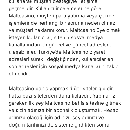
kullanarak müşteri desteğiyle iletişime
geçmelidir. Kullanıcı incelemelerine göre
Maltcasino, müşteri para yatırma veya çekme
işlemlerinde herhangi bir soruna neden olmaz
ve müşteri haklarını korur. Maltcasino üye olmak
isteyen kullanıcılar, sitenin sosyal medya
kanallarından en güncel ve güncel adreslere
ulaşabilirler. Türkiye’de Maltcasino ziyaret
adresleri sürekli değiştiğinden, kullanıcılar en
son adresler için sosyal medya kanallarını takip
etmelidir.
Maltcasino bahis yapmak diğer siteler gibidir,
hatta bazı sitelerden daha kolaydır. Yapmanız
gereken ilk şey Maltcasino bahis sitesine gitmek
ve sizin adınıza bir abonelik oluşturmak. Hesap
adınıza olacağı için adınızı, soy adınızı ve
doğum tarihinizi de sisteme girdikten sonra