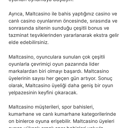
Ayrıca, Maltcasino ile bahis yaptığınız casino ve
canlı casino oyunlarının öncesinde, sırasında ve
sonrasında sitenin sunduğu çeşitli bonus ve
tazminat teşviklerinden yararlanarak ekstra gelir
elde edebilirsiniz.
Maltcasino, oyunculara sunulan çok çeşitli
oyunlarla çevrimiçi oyun pazarında lider
markalardan biri olmayı başardı. Maltcasino
üyelerinin sayısı her geçen gün artıyor. Sonuç
olarak, Maltcasino üyeliği daha geniş bir oyun
yelpazesinin keyfini çıkaracak.
Maltcasino müşterileri, spor bahisleri,
kumarhane ve canlı kumarhane kategorilerinde
on binlerce oyuna erişebilir. Maltcasino üyeleri