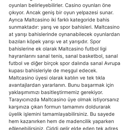
oyunları belirleyebilirler. Casino oyunları öne
çıkıyor. Ancak geniş bir oyun yelpazesi sunar.
Ayrıca Maltcasino iki farklı kategoride bahis
sunmaktadır: yarış ve spor bahisleri. Maltcasino
at yarışı bahislerinde oynanabilecek oyunlardan
bazıları köpek yarışı ve at yarışıdır. Spor
bahislerine ek olarak Maltcasino futbol ligi
hayranlarını sanal tenis, sanal basketbol, ​​sanal
futbol ve diğer birçok spor dalında sanal Avrupa
kupası bahisleriyle de meşgul edecek.
Maltcasino üyesi olarak katılın ve tek tıkla
avantajlardan yararlanın. Bunu başarmak için
yaklaşımımızı basitleştirmemiz gerekiyor.
Tarayıcınızda Maltcasino üye olmak istiyorsanız
karşınıza çıkan formun tamamını doldurarak
üyelik işlemini tamamlayabilirsiniz. Bu sayede
hem kazanırken hem de madencilik yaparken
eğlenebilirsiniz. Ciddi gelir elde eden tek adres