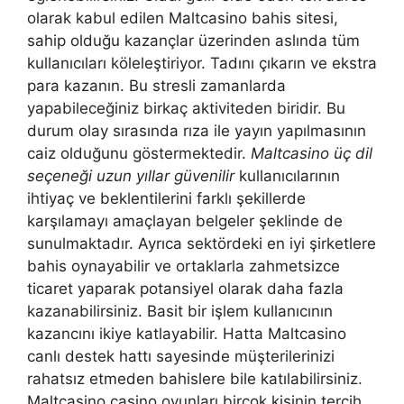
olarak kabul edilen Maltcasino bahis sitesi,
sahip olduğu kazançlar üzerinden aslında tüm
kullanıcıları köleleştiriyor. Tadını çıkarın ve ekstra
para kazanın. Bu stresli zamanlarda
yapabileceğiniz birkaç aktiviteden biridir. Bu
durum olay sırasında rıza ile yayın yapılmasının
caiz olduğunu göstermektedir.
Maltcasino üç dil
seçeneği uzun yıllar güvenilir
kullanıcılarının
ihtiyaç ve beklentilerini farklı şekillerde
karşılamayı amaçlayan belgeler şeklinde de
sunulmaktadır. Ayrıca sektördeki en iyi şirketlere
bahis oynayabilir ve ortaklarla zahmetsizce
ticaret yaparak potansiyel olarak daha fazla
kazanabilirsiniz. Basit bir işlem kullanıcının
kazancını ikiye katlayabilir. Hatta Maltcasino
canlı destek hattı sayesinde müşterilerinizi
rahatsız etmeden bahislere bile katılabilirsiniz.
Maltcasino casino oyunları birçok kişinin tercih