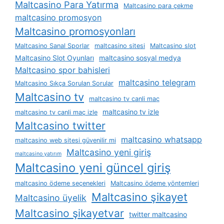
Maltcasino Para Yatırma
Maltcasino para çekme
maltcasino promosyon
Maltcasino promosyonları
Maltcasino Sanal Sporlar
maltcasino sitesi
Maltcasino slot
Maltcasino Slot Oyunları
maltcasino sosyal medya
Maltcasino spor bahisleri
maltcasino telegram
Maltcasino Sıkça Sorulan Sorular
Maltcasino tv
maltcasino tv canli maç
maltcasino tv izle
maltcasino tv canli maç izle
Maltcasino twitter
maltcasino whatsapp
maltcasino web sitesi güvenilir mi
Maltcasino yeni giriş
maltcasino yatırım
Maltcasino yeni güncel giriş
maltcasino ödeme seçenekleri
Maltcasino ödeme yöntemleri
Maltcasino şikayet
Maltcasino üyelik
Maltcasino şikayetvar
twitter maltcasino