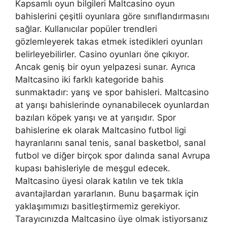
Kapsamlı oyun bilgileri Maltcasino oyun
bahislerini çeşitli oyunlara göre sınıflandırmasını
sağlar. Kullanıcılar popüler trendleri
gözlemleyerek takas etmek istedikleri oyunları
belirleyebilirler. Casino oyunları öne çıkıyor.
Ancak geniş bir oyun yelpazesi sunar. Ayrıca
Maltcasino iki farklı kategoride bahis
sunmaktadır: yarış ve spor bahisleri. Maltcasino
at yarışı bahislerinde oynanabilecek oyunlardan
bazıları köpek yarışı ve at yarışıdır. Spor
bahislerine ek olarak Maltcasino futbol ligi
hayranlarını sanal tenis, sanal basketbol, ​​sanal
futbol ve diğer birçok spor dalında sanal Avrupa
kupası bahisleriyle de meşgul edecek.
Maltcasino üyesi olarak katılın ve tek tıkla
avantajlardan yararlanın. Bunu başarmak için
yaklaşımımızı basitleştirmemiz gerekiyor.
Tarayıcınızda Maltcasino üye olmak istiyorsanız