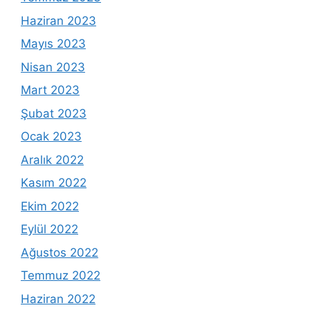
Haziran 2023
Mayıs 2023
Nisan 2023
Mart 2023
Şubat 2023
Ocak 2023
Aralık 2022
Kasım 2022
Ekim 2022
Eylül 2022
Ağustos 2022
Temmuz 2022
Haziran 2022