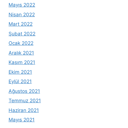
Mayıs 2022
Nisan 2022
Mart 2022
Şubat 2022
Ocak 2022
Aralık 2021
Kasım 2021
Ekim 2021
Eylül 2021
Ağustos 2021
Temmuz 2021
Haziran 2021
Mayıs 2021