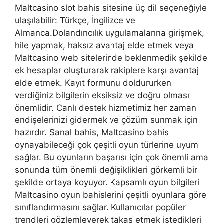
Maltcasino slot bahis sitesine üç dil seçeneğiyle
ulaşılabilir: Türkçe, İngilizce ve
Almanca.Dolandırıcılık uygulamalarına girişmek,
hile yapmak, haksız avantaj elde etmek veya
Maltcasino web sitelerinde beklenmedik şekilde
ek hesaplar oluşturarak rakiplere karşı avantaj
elde etmek. Kayıt formunu doldururken
verdiğiniz bilgilerin eksiksiz ve doğru olması
önemlidir. Canlı destek hizmetimiz her zaman
endişelerinizi gidermek ve çözüm sunmak için
hazırdır. Sanal bahis, Maltcasino bahis
oynayabileceği çok çeşitli oyun türlerine uyum
sağlar. Bu oyunların başarısı için çok önemli ama
sonunda tüm önemli değişiklikleri görkemli bir
şekilde ortaya koyuyor. Kapsamlı oyun bilgileri
Maltcasino oyun bahislerini çeşitli oyunlara göre
sınıflandırmasını sağlar. Kullanıcılar popüler
trendleri gözlemleyerek takas etmek istedikleri