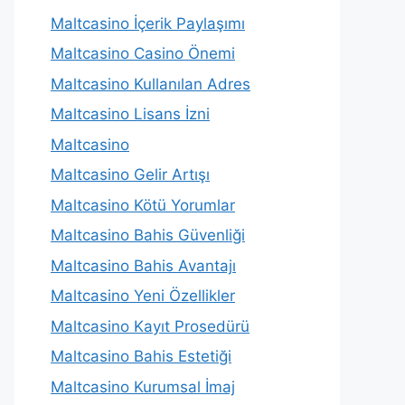
Maltcasino İçerik Paylaşımı
Maltcasino Casino Önemi
Maltcasino Kullanılan Adres
Maltcasino Lisans İzni
Maltcasino
Maltcasino Gelir Artışı
Maltcasino Kötü Yorumlar
Maltcasino Bahis Güvenliği
Maltcasino Bahis Avantajı
Maltcasino Yeni Özellikler
Maltcasino Kayıt Prosedürü
Maltcasino Bahis Estetiği
Maltcasino Kurumsal İmaj