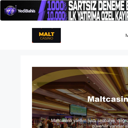
İçeriğe
atla
M