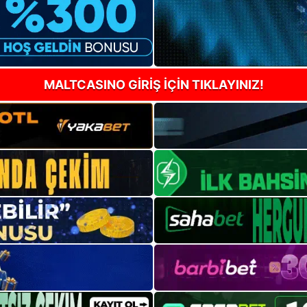
MALTCASINO GİRİŞ İÇİN TIKLAYINIZ!