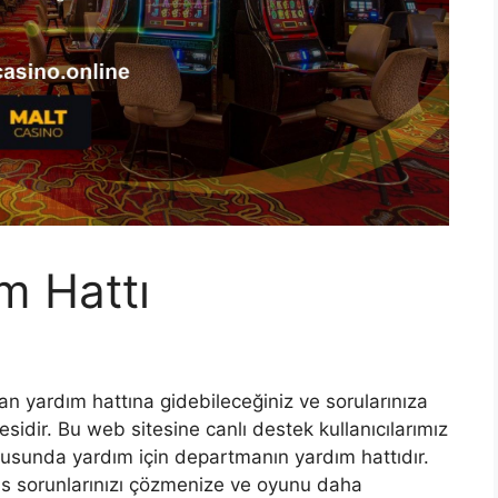
m Hattı
n yardım hattına gidebileceğiniz ve sorularınıza
tesidir. Bu web sitesine canlı destek kullanıcılarımız
nusunda yardım için departmanın yardım hattıdır.
is sorunlarınızı çözmenize ve oyunu daha