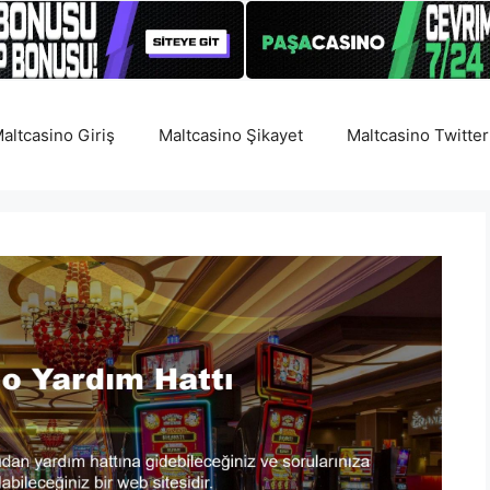
altcasino Giriş
Maltcasino Şikayet
Maltcasino Twitter