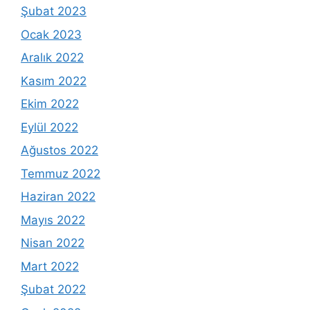
Şubat 2023
Ocak 2023
Aralık 2022
Kasım 2022
Ekim 2022
Eylül 2022
Ağustos 2022
Temmuz 2022
Haziran 2022
Mayıs 2022
Nisan 2022
Mart 2022
Şubat 2022