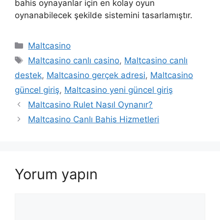
bahis oynayanlar için en kolay oyun
oynanabilecek şekilde sistemini tasarlamıştır.
Kategoriler
Maltcasino
Etiketler
Maltcasino canlı casino
,
Maltcasino canlı
destek
,
Maltcasino gerçek adresi
,
Maltcasino
güncel giriş
,
Maltcasino yeni güncel giriş
Maltcasino Rulet Nasıl Oynanır?
Maltcasino Canlı Bahis Hizmetleri
Yorum yapın
Yorum