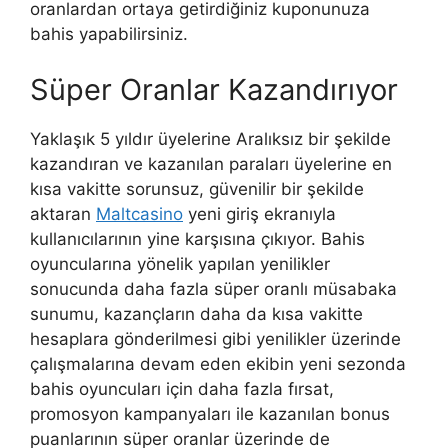
oranlardan ortaya getirdiğiniz kuponunuza
bahis yapabilirsiniz.
Süper Oranlar Kazandırıyor
Yaklaşık 5 yıldır üyelerine Aralıksız bir şekilde
kazandıran ve kazanılan paraları üyelerine en
kısa vakitte sorunsuz, güvenilir bir şekilde
aktaran
Maltcasino
yeni giriş ekranıyla
kullanıcılarının yine karşısına çıkıyor. Bahis
oyuncularına yönelik yapılan yenilikler
sonucunda daha fazla süper oranlı müsabaka
sunumu, kazançların daha da kısa vakitte
hesaplara gönderilmesi gibi yenilikler üzerinde
çalışmalarına devam eden ekibin yeni sezonda
bahis oyuncuları için daha fazla fırsat,
promosyon kampanyaları ile kazanılan bonus
puanlarının süper oranlar üzerinde de