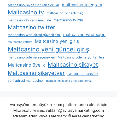
maltcasino telegram
Maltcasino Sıkça Sorulan Sorular
Maltcasino tv
maltcasino tv canli maç
maltcasino tv izle
maltcasino tv canli maç izle
Maltcasino twitter
maltcasino whatsapp
maltcasino web sitesi güvenilir mi
Maltcasino yeni giriş
maltcasino yatırım
Maltcasino yeni güncel giriş
maltcasino ödeme seçenekleri
Maltcasino ödeme yöntemleri
Maltcasino şikayet
Maltcasino üyelik
Maltcasino şikayetvar
twitter maltcasino
yeni adresi maltcasino
maltcasino casino giriş bilgileriniz
Avrasya'nın en büyük reklam platformunda olmak için
Microsoft Teams:
reklam@avrasyamarketing.com
adresimizden veya Telegram: @Avrasyamarketing