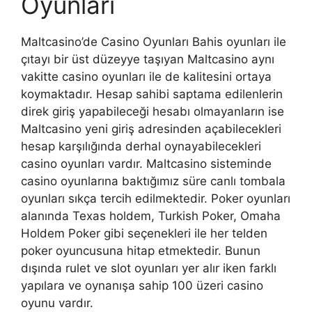
Oyunları
Maltcasino’de Casino Oyunları Bahis oyunları ile
çıtayı bir üst düzeyye taşıyan Maltcasino aynı
vakitte casino oyunları ile de kalitesini ortaya
koymaktadır. Hesap sahibi saptama edilenlerin
direk giriş yapabileceği hesabı olmayanların ise
Maltcasino yeni giriş adresinden açabilecekleri
hesap karşılığında derhal oynayabilecekleri
casino oyunları vardır. Maltcasino sisteminde
casino oyunlarına baktığımız süre canlı tombala
oyunları sıkça tercih edilmektedir. Poker oyunları
alanında Texas holdem, Turkish Poker, Omaha
Holdem Poker gibi seçenekleri ile her telden
poker oyuncusuna hitap etmektedir. Bunun
dışında rulet ve slot oyunları yer alır iken farklı
yapılara ve oynanışa sahip 100 üzeri casino
oyunu vardır.