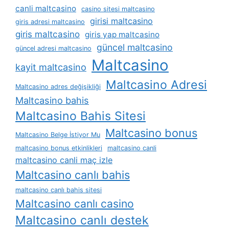
canli maltcasino
casino sitesi maltcasino
girisi maltcasino
giris adresi maltcasino
giris maltcasino
giris yap maltcasino
güncel maltcasino
güncel adresi maltcasino
Maltcasino
kayit maltcasino
Maltcasino Adresi
Maltcasino adres değişikliği
Maltcasino bahis
Maltcasino Bahis Sitesi
Maltcasino bonus
Maltcasino Belge İstiyor Mu
maltcasino bonus etkinlikleri
maltcasino canli
maltcasino canli maç izle
Maltcasino canlı bahis
maltcasino canlı bahis sitesi
Maltcasino canlı casino
Maltcasino canlı destek