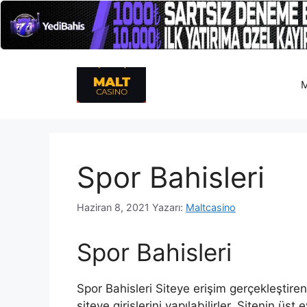
İçeriğe
atla
M
Spor Bahisleri
Haziran 8, 2021
Yazarı:
Maltcasino
Spor Bahisleri
Spor Bahisleri Siteye erişim gerçekleştiren ku
siteye girişlerini yapılabilirler. Sitenin 