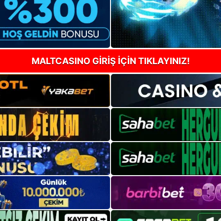
MALTCASINO GİRİŞ İÇİN TIKLAYINIZ!