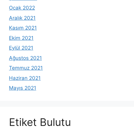
Ocak 2022
Aralık 2021
Kasım 2021
Ekim 2021
Eylül 2021
Ağustos 2021
Temmuz 2021
Haziran 2021
Mayıs 2021
Etiket Bulutu