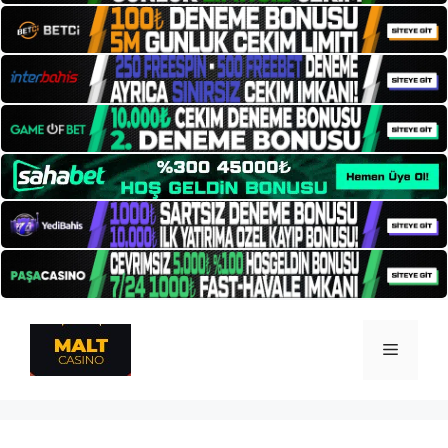
İçeriğe
atla
Menü