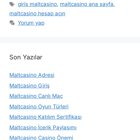
Etiketler
giris maltcasino
,
maltcasino ana sayfa
,
maltcasino hesap açın
Yorum yap
Son Yazılar
Maltcasino Adresi
Maltcasino Giriş
Maltcasino Canlı Maç
Maltcasino Oyun Türleri
Maltcasino Katılım Sertifikası
Maltcasino İçerik Paylaşımı
Maltcasino Casino Önemi