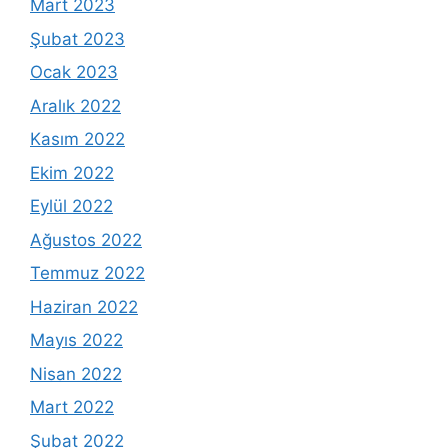
Mart 2023
Şubat 2023
Ocak 2023
Aralık 2022
Kasım 2022
Ekim 2022
Eylül 2022
Ağustos 2022
Temmuz 2022
Haziran 2022
Mayıs 2022
Nisan 2022
Mart 2022
Şubat 2022