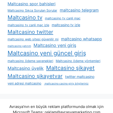
Maltcasino spor bahisleri
maltcasino telegram
Maltcasino Sıkça Sorulan Sorular
Maltcasino tv
maltcasino tv canli maç
maltcasino tv izle
maltcasino tv canli maç izle
Maltcasino twitter
maltcasino whatsapp
maltcasino web sitesi güvenilir mi
Maltcasino yeni giriş
maltcasino yatırım
Maltcasino yeni güncel giriş
maltcasino ödeme seçenekleri
Maltcasino ödeme yöntemleri
Maltcasino şikayet
Maltcasino üyelik
Maltcasino şikayetvar
twitter maltcasino
yeni adresi maltcasino
maltcasino casino giriş bilgileriniz
Avrasya'nın en büyük reklam platformunda olmak için
Microsoft Teams:
reklam@avrasyamarketing.com