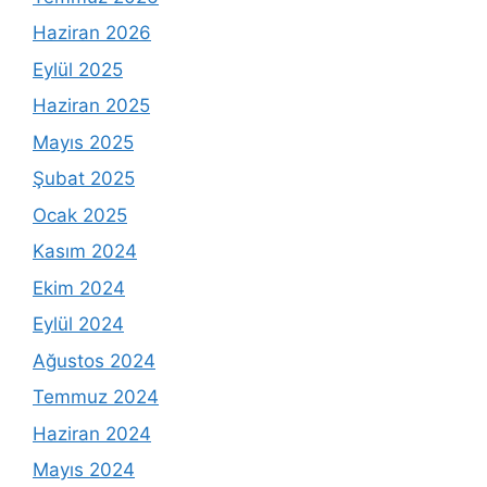
Haziran 2026
Eylül 2025
Haziran 2025
Mayıs 2025
Şubat 2025
Ocak 2025
Kasım 2024
Ekim 2024
Eylül 2024
Ağustos 2024
Temmuz 2024
Haziran 2024
Mayıs 2024