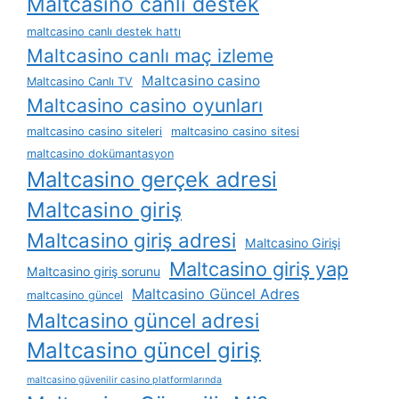
Maltcasino canlı destek
maltcasino canlı destek hattı
Maltcasino canlı maç izleme
Maltcasino casino
Maltcasino Canlı TV
Maltcasino casino oyunları
maltcasino casino siteleri
maltcasino casino sitesi
maltcasino dokümantasyon
Maltcasino gerçek adresi
Maltcasino giriş
Maltcasino giriş adresi
Maltcasino Girişi
Maltcasino giriş yap
Maltcasino giriş sorunu
Maltcasino Güncel Adres
maltcasino güncel
Maltcasino güncel adresi
Maltcasino güncel giriş
maltcasino güvenilir casino platformlarında