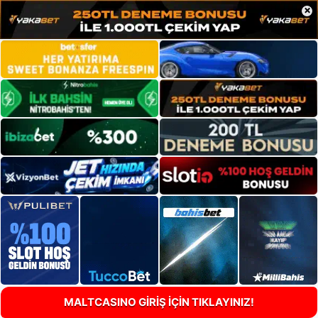
×
MALTCASINO GİRİŞ İÇİN TIKLAYINIZ!