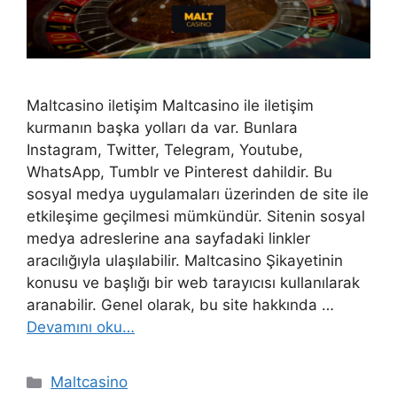
Maltcasino iletişim Maltcasino ile iletişim
kurmanın başka yolları da var. Bunlara
Instagram, Twitter, Telegram, Youtube,
WhatsApp, Tumblr ve Pinterest dahildir. Bu
sosyal medya uygulamaları üzerinden de site ile
etkileşime geçilmesi mümkündür. Sitenin sosyal
medya adreslerine ana sayfadaki linkler
aracılığıyla ulaşılabilir. Maltcasino Şikayetinin
konusu ve başlığı bir web tarayıcısı kullanılarak
aranabilir. Genel olarak, bu site hakkında …
Devamını oku…
Kategoriler
Maltcasino