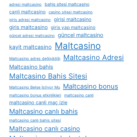
bahis sitesi maltcasino
adresi maltcasino
canli maltcasino
casino sitesi maltcasino
girisi maltcasino
giris adresi maltcasino
giris maltcasino
giris yap maltcasino
güncel maltcasino
güncel adresi maltcasino
Maltcasino
kayit maltcasino
Maltcasino Adresi
Maltcasino adres değişikliği
Maltcasino bahis
Maltcasino Bahis Sitesi
Maltcasino bonus
Maltcasino Belge İstiyor Mu
maltcasino bonus etkinlikleri
maltcasino canli
maltcasino canli maç izle
Maltcasino canlı bahis
maltcasino canlı bahis sitesi
Maltcasino canlı casino