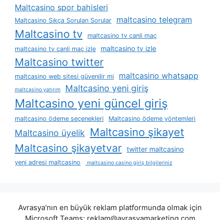
Maltcasino spor bahisleri
maltcasino telegram
Maltcasino Sıkça Sorulan Sorular
Maltcasino tv
maltcasino tv canli maç
maltcasino tv izle
maltcasino tv canli maç izle
Maltcasino twitter
maltcasino whatsapp
maltcasino web sitesi güvenilir mi
Maltcasino yeni giriş
maltcasino yatırım
Maltcasino yeni güncel giriş
maltcasino ödeme seçenekleri
Maltcasino ödeme yöntemleri
Maltcasino şikayet
Maltcasino üyelik
Maltcasino şikayetvar
twitter maltcasino
yeni adresi maltcasino
maltcasino casino giriş bilgileriniz
Avrasya'nın en büyük reklam platformunda olmak için
Microsoft Teams:
reklam@avrasyamarketing.com