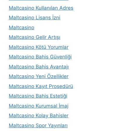
Maltcasino Kullanılan Adres
Maltcasino Lisans İzni
Maltcasino
Maltcasino Gelir Artışı
Maltcasino Kötü Yorumlar
Maltcasino Bahis Güvenliği
Maltcasino Bahis Avantajı
Maltcasino Yeni Özellikler
Maltcasino Kayıt Prosedürü
Maltcasino Bahis Estetiği
Maltcasino Kurumsal İmaj
Maltcasino Kolay Bahisler
Maltcasino Spor Yayınları