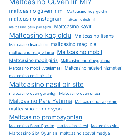
Maltcasino Güvenilir Mi?
maltcasino güvenlir mi
Maltcasino hoş geldin
maltcasino instagram
maltcasino i̇letişimi
Maltcasino kayıt
maltcasino i̇çerik paylaşımı
Maltcasino kaç oldu
Maltcasino lisans
maltcasino maç izle
Maltcasino lisanslı mı
Maltcasino mobil
maltcasino maç izleme
Maltcasino mobil giriş
Maltcasino mobil uygulama
Maltcasino müşteri hizmetleri
Maltcasino mobil uygulaması
maltcasino nasil bir site
Maltcasino nasıl bir site
maltcasino oyun güvenliği
Maltcasino oyun sitesi
Maltcasino Para Yatırma
Maltcasino para çekme
maltcasino promosyon
Maltcasino promosyonları
Maltcasino Sanal Sporlar
maltcasino sitesi
Maltcasino slot
Maltcasino Slot Oyunları
maltcasino sosyal medya