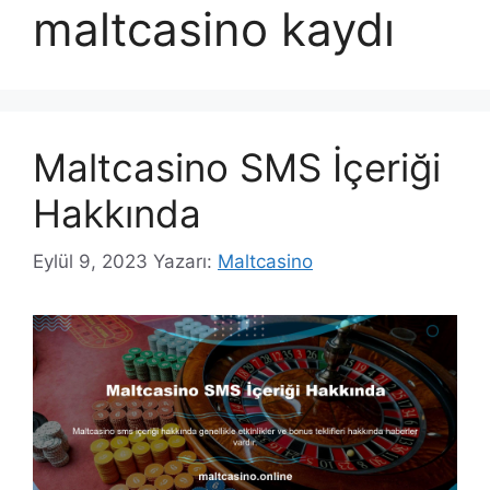
maltcasino kaydı
Maltcasino SMS İçeriği
Hakkında
Eylül 9, 2023
Yazarı:
Maltcasino