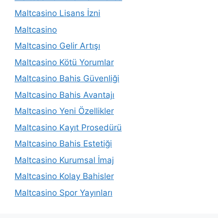
Maltcasino Lisans İzni
Maltcasino
Maltcasino Gelir Artışı
Maltcasino Kötü Yorumlar
Maltcasino Bahis Güvenliği
Maltcasino Bahis Avantajı
Maltcasino Yeni Özellikler
Maltcasino Kayıt Prosedürü
Maltcasino Bahis Estetiği
Maltcasino Kurumsal İmaj
Maltcasino Kolay Bahisler
Maltcasino Spor Yayınları