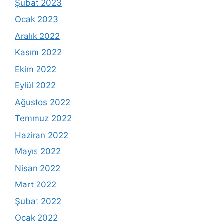
Şubat 2023
Ocak 2023
Aralık 2022
Kasım 2022
Ekim 2022
Eylül 2022
Ağustos 2022
Temmuz 2022
Haziran 2022
Mayıs 2022
Nisan 2022
Mart 2022
Şubat 2022
Ocak 2022