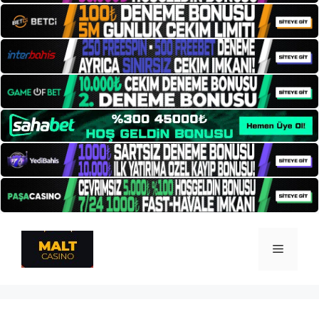
İçeriğe
atla
Menü