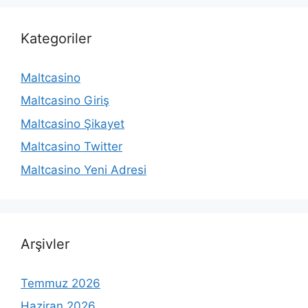
Kategoriler
Maltcasino
Maltcasino Giriş
Maltcasino Şikayet
Maltcasino Twitter
Maltcasino Yeni Adresi
Arşivler
Temmuz 2026
Haziran 2026