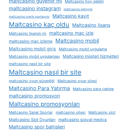
maltcasino güvenlir mi
Maltcasino hoş geldin
maltcasino instagram
maltcasino i̇letişimi
Maltcasino kayıt
maltcasino i̇çerik paylaşımı
Maltcasino kaç oldu
Maltcasino lisans
maltcasino maç izle
Maltcasino lisanslı mı
Maltcasino mobil
maltcasino maç izleme
Maltcasino mobil giriş
Maltcasino mobil uygulama
Maltcasino müşteri hizmetleri
Maltcasino mobil uygulaması
maltcasino nasil bir site
Maltcasino nasıl bir site
maltcasino oyun güvenliği
Maltcasino oyun sitesi
Maltcasino Para Yatırma
Maltcasino para çekme
maltcasino promosyon
Maltcasino promosyonları
Maltcasino Sanal Sporlar
maltcasino sitesi
Maltcasino slot
Maltcasino Slot Oyunları
maltcasino sosyal medya
Maltcasino spor bahisleri