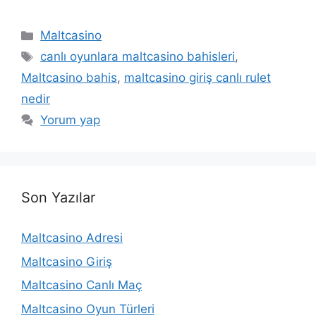
Kategoriler
Maltcasino
Etiketler
canlı oyunlara maltcasino bahisleri
,
Maltcasino bahis
,
maltcasino giriş canlı rulet
nedir
Yorum yap
Son Yazılar
Maltcasino Adresi
Maltcasino Giriş
Maltcasino Canlı Maç
Maltcasino Oyun Türleri