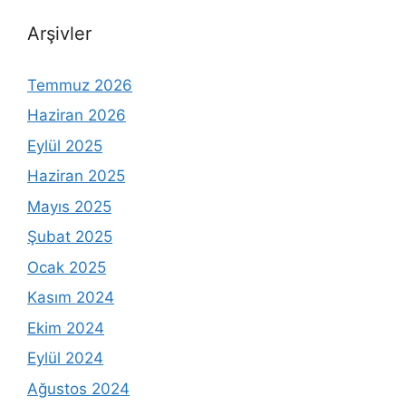
Arşivler
Temmuz 2026
Haziran 2026
Eylül 2025
Haziran 2025
Mayıs 2025
Şubat 2025
Ocak 2025
Kasım 2024
Ekim 2024
Eylül 2024
Ağustos 2024