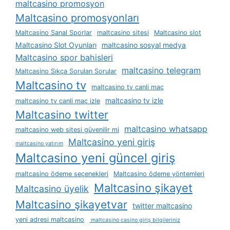
maltcasino promosyon
Maltcasino promosyonları
Maltcasino Sanal Sporlar
maltcasino sitesi
Maltcasino slot
Maltcasino Slot Oyunları
maltcasino sosyal medya
Maltcasino spor bahisleri
maltcasino telegram
Maltcasino Sıkça Sorulan Sorular
Maltcasino tv
maltcasino tv canli maç
maltcasino tv izle
maltcasino tv canli maç izle
Maltcasino twitter
maltcasino whatsapp
maltcasino web sitesi güvenilir mi
Maltcasino yeni giriş
maltcasino yatırım
Maltcasino yeni güncel giriş
maltcasino ödeme seçenekleri
Maltcasino ödeme yöntemleri
Maltcasino şikayet
Maltcasino üyelik
Maltcasino şikayetvar
twitter maltcasino
yeni adresi maltcasino
maltcasino casino giriş bilgileriniz