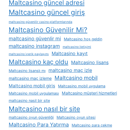
Maltcasino güncel adresi
Maltcasino güncel giriş
maltcasino güvenilir casino platformlarında
Maltcasino Güvenilir Mi?
maltcasino güvenlir mi
Maltcasino hoş geldin
maltcasino instagram
maltcasino i̇letişimi
Maltcasino kayıt
maltcasino i̇çerik paylaşımı
Maltcasino kaç oldu
Maltcasino lisans
maltcasino maç izle
Maltcasino lisanslı mı
Maltcasino mobil
maltcasino maç izleme
Maltcasino mobil giriş
Maltcasino mobil uygulama
Maltcasino müşteri hizmetleri
Maltcasino mobil uygulaması
maltcasino nasil bir site
Maltcasino nasıl bir site
maltcasino oyun güvenliği
Maltcasino oyun sitesi
Maltcasino Para Yatırma
Maltcasino para çekme