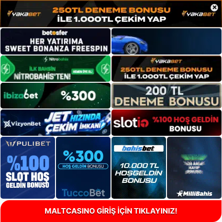
×
MALTCASINO GİRİŞ İÇİN TIKLAYINIZ!