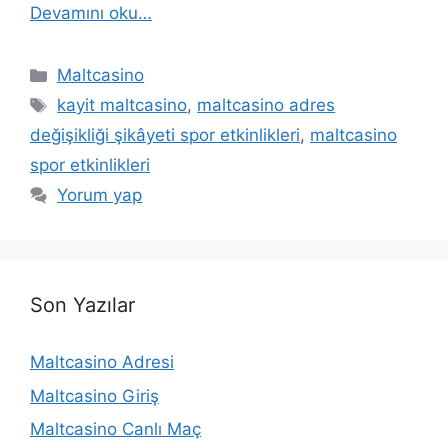
Devamını oku…
Kategoriler
Maltcasino
Etiketler
kayit maltcasino
,
maltcasino adres
değişikliği şikâyeti spor etkinlikleri
,
maltcasino
spor etkinlikleri
Yorum yap
Son Yazılar
Maltcasino Adresi
Maltcasino Giriş
Maltcasino Canlı Maç