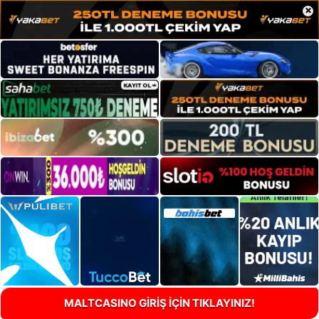
×
MALTCASINO GİRİŞ İÇİN TIKLAYINIZ!