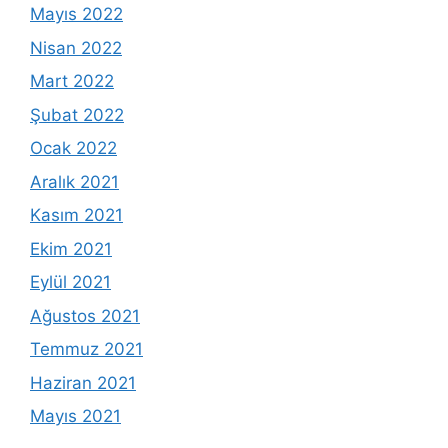
Mayıs 2022
Nisan 2022
Mart 2022
Şubat 2022
Ocak 2022
Aralık 2021
Kasım 2021
Ekim 2021
Eylül 2021
Ağustos 2021
Temmuz 2021
Haziran 2021
Mayıs 2021