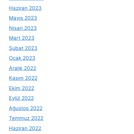
Haziran 2023
Mayıs 2023
Nisan 2023
Mart 2023
Şubat 2023
Ocak 2023
Aralık 2022
Kasım 2022
Ekim 2022
Eylül 2022
Ağustos 2022
Temmuz 2022
Haziran 2022