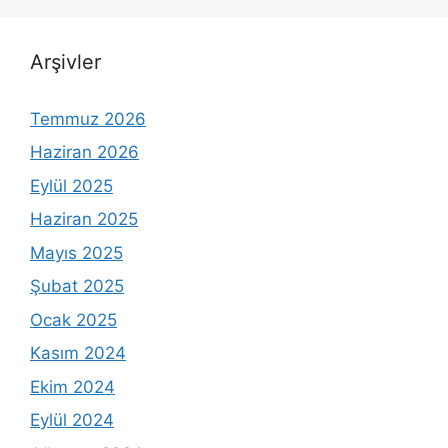
Arşivler
Temmuz 2026
Haziran 2026
Eylül 2025
Haziran 2025
Mayıs 2025
Şubat 2025
Ocak 2025
Kasım 2024
Ekim 2024
Eylül 2024