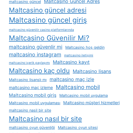
Maltcasino Güncel Adres
maltcasino güncel
Maltcasino güncel adresi
Maltcasino güncel giriş
maltcasino güvenilir casino platformlarında
Maltcasino Güvenilir Mi?
maltcasino güvenlir mi
Maltcasino hoş geldin
maltcasino instagram
maltcasino i̇letişimi
Maltcasino kayıt
maltcasino i̇çerik paylaşımı
Maltcasino kaç oldu
Maltcasino lisans
maltcasino maç izle
Maltcasino lisanslı mı
Maltcasino mobil
maltcasino maç izleme
Maltcasino mobil giriş
Maltcasino mobil uygulama
Maltcasino müşteri hizmetleri
Maltcasino mobil uygulaması
maltcasino nasil bir site
Maltcasino nasıl bir site
maltcasino oyun güvenliği
Maltcasino oyun sitesi