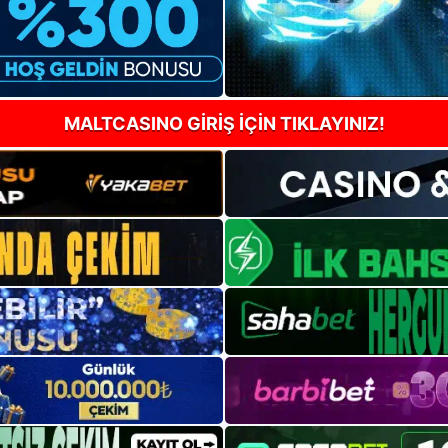
MALTCASINO GİRİŞ İÇİN TIKLAYINIZ!