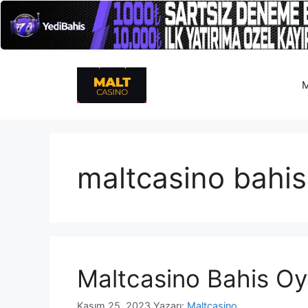
İçeriğe
atla
M
maltcasino bahi
Maltcasino Bahis O
Kasım 25, 2023
Yazarı:
Maltcasino