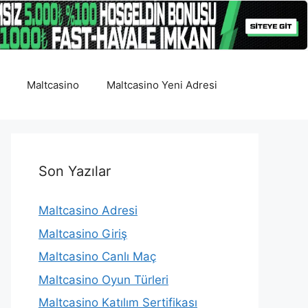
Maltcasino
Maltcasino Yeni Adresi
Son Yazılar
Maltcasino Adresi
Maltcasino Giriş
Maltcasino Canlı Maç
Maltcasino Oyun Türleri
Maltcasino Katılım Sertifikası