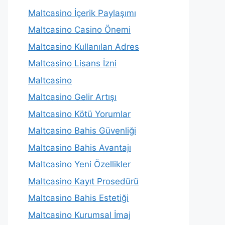
Maltcasino İçerik Paylaşımı
Maltcasino Casino Önemi
Maltcasino Kullanılan Adres
Maltcasino Lisans İzni
Maltcasino
Maltcasino Gelir Artışı
Maltcasino Kötü Yorumlar
Maltcasino Bahis Güvenliği
Maltcasino Bahis Avantajı
Maltcasino Yeni Özellikler
Maltcasino Kayıt Prosedürü
Maltcasino Bahis Estetiği
Maltcasino Kurumsal İmaj