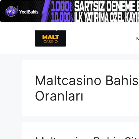
İçeriğe
atla
M
Maltcasino Bahis 
Oranları