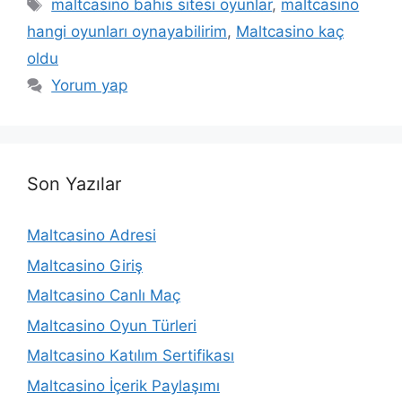
Etiketler
maltcasino bahis sitesi oyunlar
,
maltcasino
hangi oyunları oynayabilirim
,
Maltcasino kaç
oldu
Yorum yap
Son Yazılar
Maltcasino Adresi
Maltcasino Giriş
Maltcasino Canlı Maç
Maltcasino Oyun Türleri
Maltcasino Katılım Sertifikası
Maltcasino İçerik Paylaşımı