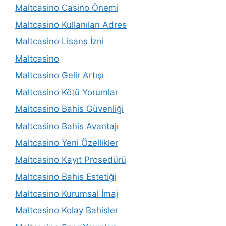
Maltcasino Casino Önemi
Maltcasino Kullanılan Adres
Maltcasino Lisans İzni
Maltcasino
Maltcasino Gelir Artışı
Maltcasino Kötü Yorumlar
Maltcasino Bahis Güvenliği
Maltcasino Bahis Avantajı
Maltcasino Yeni Özellikler
Maltcasino Kayıt Prosedürü
Maltcasino Bahis Estetiği
Maltcasino Kurumsal İmaj
Maltcasino Kolay Bahisler