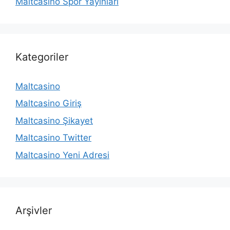
Maltcasino Spor Yayınları
Kategoriler
Maltcasino
Maltcasino Giriş
Maltcasino Şikayet
Maltcasino Twitter
Maltcasino Yeni Adresi
Arşivler