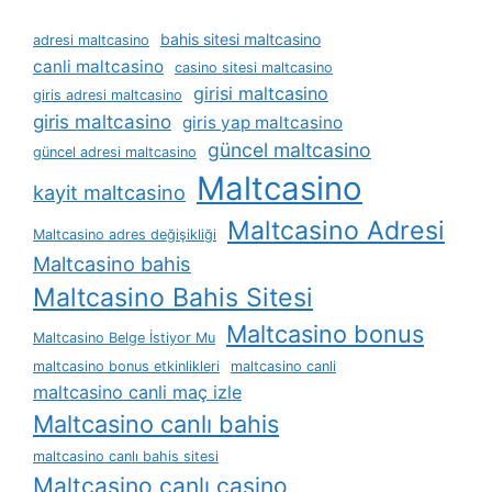
bahis sitesi maltcasino
adresi maltcasino
canli maltcasino
casino sitesi maltcasino
girisi maltcasino
giris adresi maltcasino
giris maltcasino
giris yap maltcasino
güncel maltcasino
güncel adresi maltcasino
Maltcasino
kayit maltcasino
Maltcasino Adresi
Maltcasino adres değişikliği
Maltcasino bahis
Maltcasino Bahis Sitesi
Maltcasino bonus
Maltcasino Belge İstiyor Mu
maltcasino bonus etkinlikleri
maltcasino canli
maltcasino canli maç izle
Maltcasino canlı bahis
maltcasino canlı bahis sitesi
Maltcasino canlı casino