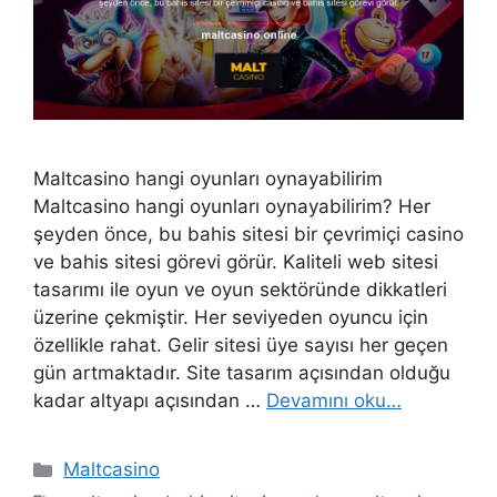
Maltcasino hangi oyunları oynayabilirim
Maltcasino hangi oyunları oynayabilirim? Her
şeyden önce, bu bahis sitesi bir çevrimiçi casino
ve bahis sitesi görevi görür. Kaliteli web sitesi
tasarımı ile oyun ve oyun sektöründe dikkatleri
üzerine çekmiştir. Her seviyeden oyuncu için
özellikle rahat. Gelir sitesi üye sayısı her geçen
gün artmaktadır. Site tasarım açısından olduğu
kadar altyapı açısından …
Devamını oku…
Kategoriler
Maltcasino