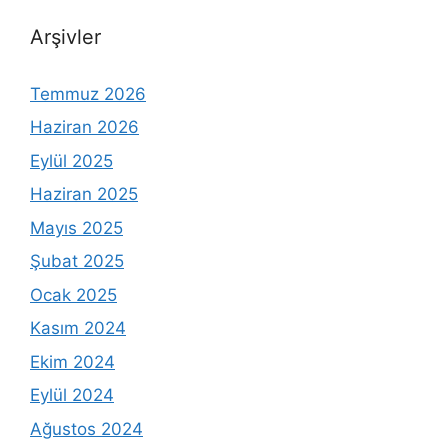
Arşivler
Temmuz 2026
Haziran 2026
Eylül 2025
Haziran 2025
Mayıs 2025
Şubat 2025
Ocak 2025
Kasım 2024
Ekim 2024
Eylül 2024
Ağustos 2024