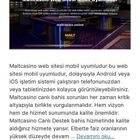
Maltcasino web sitesi mobil uyumludur bu web
sitesi mobil uyumludur, dolayısıyla Android veya
iOS işletim sistemi çalıştıran telefonunuzdan
veya tabletinizden kolayca görüntüleyebilirsiniz.
Maltcasino canlı bahis sorunları her zaman kritik
altyapıyla birlikte vurgulanmalıdır. Hem vizyon
hem de hizmet sunumunda kalite önemlidir.
Maltcasino Canlı Destek bahis hizmetinde kalite
aldığınız hizmete yansır. Elbette faiz oranlarının
yüksek düzeyde devam …
Devamını oku…