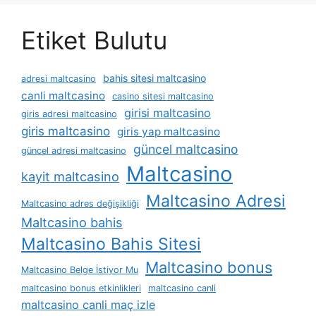
Etiket Bulutu
bahis sitesi maltcasino
adresi maltcasino
canli maltcasino
casino sitesi maltcasino
girisi maltcasino
giris adresi maltcasino
giris maltcasino
giris yap maltcasino
güncel maltcasino
güncel adresi maltcasino
Maltcasino
kayit maltcasino
Maltcasino Adresi
Maltcasino adres değişikliği
Maltcasino bahis
Maltcasino Bahis Sitesi
Maltcasino bonus
Maltcasino Belge İstiyor Mu
maltcasino bonus etkinlikleri
maltcasino canli
maltcasino canli maç izle