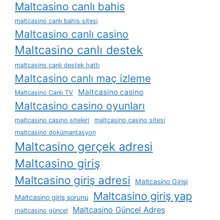
Maltcasino canlı bahis
maltcasino canlı bahis sitesi
Maltcasino canlı casino
Maltcasino canlı destek
maltcasino canlı destek hattı
Maltcasino canlı maç izleme
Maltcasino casino
Maltcasino Canlı TV
Maltcasino casino oyunları
maltcasino casino siteleri
maltcasino casino sitesi
maltcasino dokümantasyon
Maltcasino gerçek adresi
Maltcasino giriş
Maltcasino giriş adresi
Maltcasino Girişi
Maltcasino giriş yap
Maltcasino giriş sorunu
Maltcasino Güncel Adres
maltcasino güncel