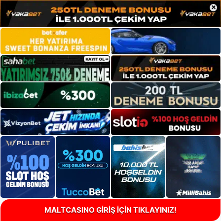
×
MALTCASINO GİRİŞ İÇİN TIKLAYINIZ!