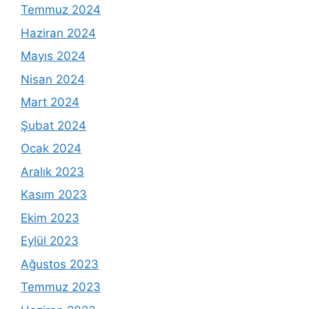
Temmuz 2024
Haziran 2024
Mayıs 2024
Nisan 2024
Mart 2024
Şubat 2024
Ocak 2024
Aralık 2023
Kasım 2023
Ekim 2023
Eylül 2023
Ağustos 2023
Temmuz 2023