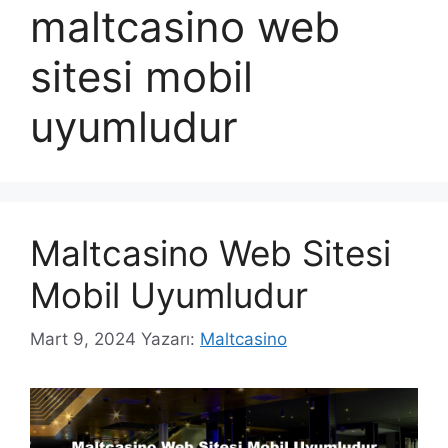
maltcasino web
sitesi mobil
uyumludur
Maltcasino Web Sitesi
Mobil Uyumludur
Mart 9, 2024
Yazarı:
Maltcasino