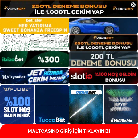
×
MALTCASINO GİRİŞ İÇİN TIKLAYINIZ!