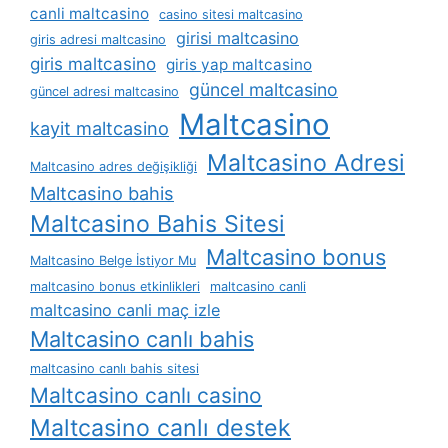
canli maltcasino
casino sitesi maltcasino
girisi maltcasino
giris adresi maltcasino
giris maltcasino
giris yap maltcasino
güncel maltcasino
güncel adresi maltcasino
Maltcasino
kayit maltcasino
Maltcasino Adresi
Maltcasino adres değişikliği
Maltcasino bahis
Maltcasino Bahis Sitesi
Maltcasino bonus
Maltcasino Belge İstiyor Mu
maltcasino bonus etkinlikleri
maltcasino canli
maltcasino canli maç izle
Maltcasino canlı bahis
maltcasino canlı bahis sitesi
Maltcasino canlı casino
Maltcasino canlı destek