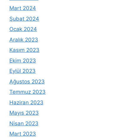
Mart 2024
Şubat 2024
Ocak 2024
Aralık 2023
Kasım 2023
Ekim 2023
Eylül 2023
Ağustos 2023
Temmuz 2023
Haziran 2023
Mayıs 2023
Nisan 2023
Mart 2023