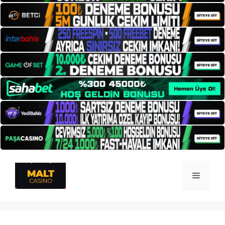
İçeriğe
atla
Menü