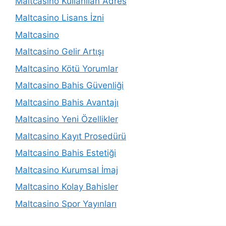
Maltcasino Kullanılan Adres
Maltcasino Lisans İzni
Maltcasino
Maltcasino Gelir Artışı
Maltcasino Kötü Yorumlar
Maltcasino Bahis Güvenliği
Maltcasino Bahis Avantajı
Maltcasino Yeni Özellikler
Maltcasino Kayıt Prosedürü
Maltcasino Bahis Estetiği
Maltcasino Kurumsal İmaj
Maltcasino Kolay Bahisler
Maltcasino Spor Yayınları