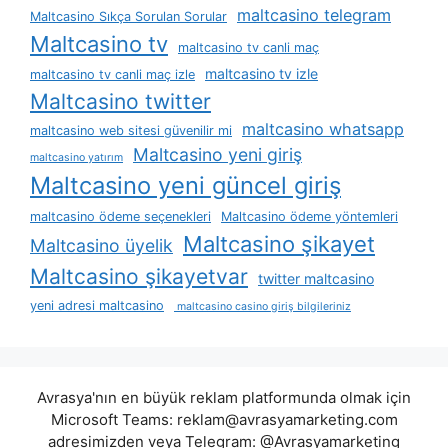
maltcasino telegram
Maltcasino Sıkça Sorulan Sorular
Maltcasino tv
maltcasino tv canli maç
maltcasino tv izle
maltcasino tv canli maç izle
Maltcasino twitter
maltcasino whatsapp
maltcasino web sitesi güvenilir mi
Maltcasino yeni giriş
maltcasino yatırım
Maltcasino yeni güncel giriş
maltcasino ödeme seçenekleri
Maltcasino ödeme yöntemleri
Maltcasino şikayet
Maltcasino üyelik
Maltcasino şikayetvar
twitter maltcasino
yeni adresi maltcasino
maltcasino casino giriş bilgileriniz
Avrasya'nın en büyük reklam platformunda olmak için
Microsoft Teams:
reklam@avrasyamarketing.com
adresimizden veya Telegram: @Avrasyamarketing