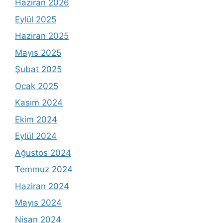
Haziran 2026
Eylül 2025
Haziran 2025
Mayıs 2025
Şubat 2025
Ocak 2025
Kasım 2024
Ekim 2024
Eylül 2024
Ağustos 2024
Temmuz 2024
Haziran 2024
Mayıs 2024
Nisan 2024