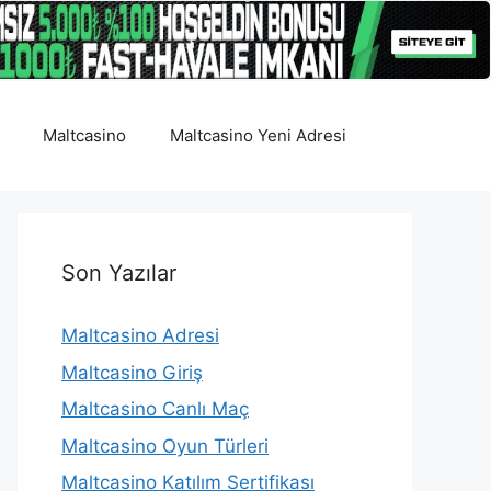
Maltcasino
Maltcasino Yeni Adresi
Son Yazılar
Maltcasino Adresi
Maltcasino Giriş
Maltcasino Canlı Maç
Maltcasino Oyun Türleri
Maltcasino Katılım Sertifikası