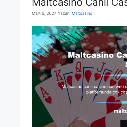
Maltcasino Canlı Ca
Mart 6, 2024
Yazarı:
Maltcasino