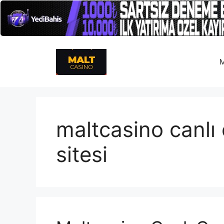
İçeriğe
atla
M
maltcasino canlı
sitesi