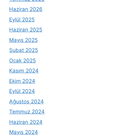
Haziran 2026
Eylül 2025
Haziran 2025
Mayıs 2025
Şubat 2025
Ocak 2025
Kasım 2024
Ekim 2024
Eylül 2024
Ağustos 2024
Temmuz 2024
Haziran 2024
Mayıs 2024