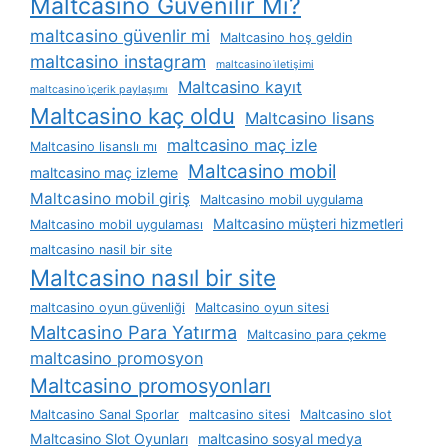
Maltcasino Güvenilir Mi?
maltcasino güvenlir mi
Maltcasino hoş geldin
maltcasino instagram
maltcasino i̇letişimi
Maltcasino kayıt
maltcasino i̇çerik paylaşımı
Maltcasino kaç oldu
Maltcasino lisans
maltcasino maç izle
Maltcasino lisanslı mı
Maltcasino mobil
maltcasino maç izleme
Maltcasino mobil giriş
Maltcasino mobil uygulama
Maltcasino müşteri hizmetleri
Maltcasino mobil uygulaması
maltcasino nasil bir site
Maltcasino nasıl bir site
maltcasino oyun güvenliği
Maltcasino oyun sitesi
Maltcasino Para Yatırma
Maltcasino para çekme
maltcasino promosyon
Maltcasino promosyonları
Maltcasino Sanal Sporlar
maltcasino sitesi
Maltcasino slot
Maltcasino Slot Oyunları
maltcasino sosyal medya