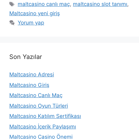
Etiketler
maltcasino canlı maç
,
maltcasino slot tanımı
,
Maltcasino yeni giriş
Yorum yap
Son Yazılar
Maltcasino Adresi
Maltcasino Giriş
Maltcasino Canlı Maç
Maltcasino Oyun Türleri
Maltcasino Katılım Sertifikası
Maltcasino İçerik Paylaşımı
Maltcasino Casino Önemi