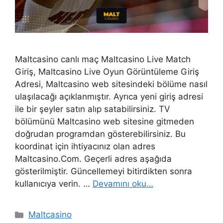
Maltcasino canlı maç Maltcasino Live Match
Giriş, Maltcasino Live Oyun Görüntüleme Giriş
Adresi, Maltcasino web sitesindeki bölüme nasıl
ulaşılacağı açıklanmıştır. Ayrıca yeni giriş adresi
ile bir şeyler satın alıp satabilirsiniz. TV
bölümünü Maltcasino web sitesine gitmeden
doğrudan programdan gösterebilirsiniz. Bu
koordinat için ihtiyacınız olan adres
Maltcasino.Com. Geçerli adres aşağıda
gösterilmiştir. Güncellemeyi bitirdikten sonra
kullanıcıya verin. …
Devamını oku…
Kategoriler
Maltcasino