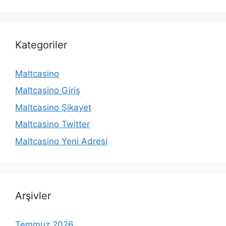
Kategoriler
Maltcasino
Maltcasino Giriş
Maltcasino Şikayet
Maltcasino Twitter
Maltcasino Yeni Adresi
Arşivler
Temmuz 2026