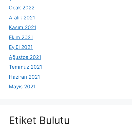
Ocak 2022
Aralık 2021
Kasım 2021
Ekim 2021
Eylül 2021
Ağustos 2021
Temmuz 2021
Haziran 2021
Mayıs 2021
Etiket Bulutu