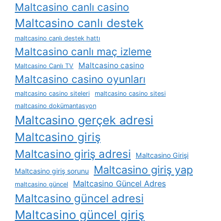
Maltcasino canlı casino
Maltcasino canlı destek
maltcasino canlı destek hattı
Maltcasino canlı maç izleme
Maltcasino casino
Maltcasino Canlı TV
Maltcasino casino oyunları
maltcasino casino siteleri
maltcasino casino sitesi
maltcasino dokümantasyon
Maltcasino gerçek adresi
Maltcasino giriş
Maltcasino giriş adresi
Maltcasino Girişi
Maltcasino giriş yap
Maltcasino giriş sorunu
Maltcasino Güncel Adres
maltcasino güncel
Maltcasino güncel adresi
Maltcasino güncel giriş