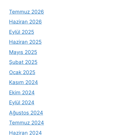
Temmuz 2026
Haziran 2026
Eylül 2025
Haziran 2025
Mayıs 2025
Şubat 2025
Ocak 2025
Kasım 2024
Ekim 2024
Eylül 2024
Ağustos 2024
Temmuz 2024
Haziran 2024