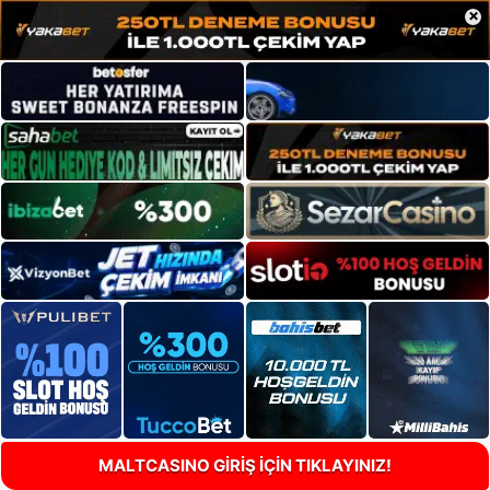
×
MALTCASINO GİRİŞ İÇİN TIKLAYINIZ!