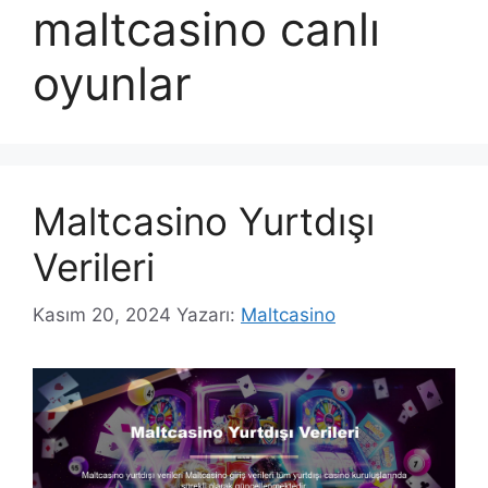
maltcasino canlı
oyunlar
Maltcasino Yurtdışı
Verileri
Kasım 20, 2024
Yazarı:
Maltcasino