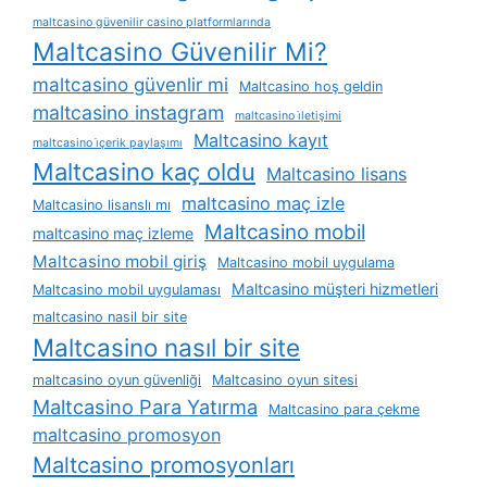
maltcasino güvenilir casino platformlarında
Maltcasino Güvenilir Mi?
maltcasino güvenlir mi
Maltcasino hoş geldin
maltcasino instagram
maltcasino i̇letişimi
Maltcasino kayıt
maltcasino i̇çerik paylaşımı
Maltcasino kaç oldu
Maltcasino lisans
maltcasino maç izle
Maltcasino lisanslı mı
Maltcasino mobil
maltcasino maç izleme
Maltcasino mobil giriş
Maltcasino mobil uygulama
Maltcasino müşteri hizmetleri
Maltcasino mobil uygulaması
maltcasino nasil bir site
Maltcasino nasıl bir site
maltcasino oyun güvenliği
Maltcasino oyun sitesi
Maltcasino Para Yatırma
Maltcasino para çekme
maltcasino promosyon
Maltcasino promosyonları