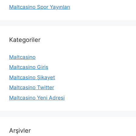
Maltcasino Spor Yayınları
Kategoriler
Maltcasino
Maltcasino Giriş
Maltcasino Şikayet
Maltcasino Twitter
Maltcasino Yeni Adresi
Arşivler