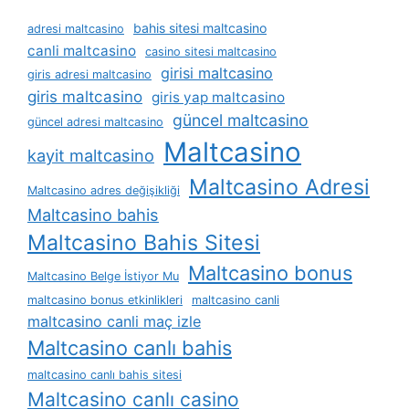
bahis sitesi maltcasino
adresi maltcasino
canli maltcasino
casino sitesi maltcasino
girisi maltcasino
giris adresi maltcasino
giris maltcasino
giris yap maltcasino
güncel maltcasino
güncel adresi maltcasino
Maltcasino
kayit maltcasino
Maltcasino Adresi
Maltcasino adres değişikliği
Maltcasino bahis
Maltcasino Bahis Sitesi
Maltcasino bonus
Maltcasino Belge İstiyor Mu
maltcasino bonus etkinlikleri
maltcasino canli
maltcasino canli maç izle
Maltcasino canlı bahis
maltcasino canlı bahis sitesi
Maltcasino canlı casino