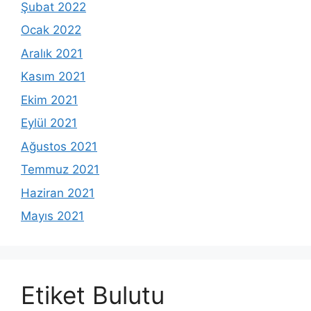
Şubat 2022
Ocak 2022
Aralık 2021
Kasım 2021
Ekim 2021
Eylül 2021
Ağustos 2021
Temmuz 2021
Haziran 2021
Mayıs 2021
Etiket Bulutu