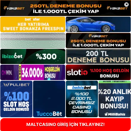
×
MALTCASINO GİRİŞ İÇİN TIKLAYINIZ!