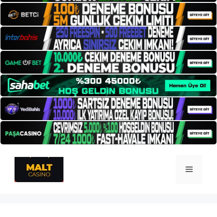
İçeriğe
atla
Menü