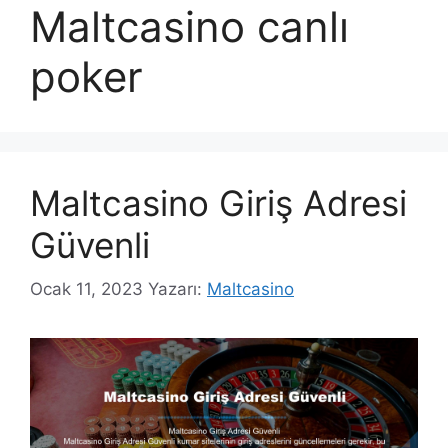
Maltcasino canlı
poker
Maltcasino Giriş Adresi
Güvenli
Ocak 11, 2023
Yazarı:
Maltcasino