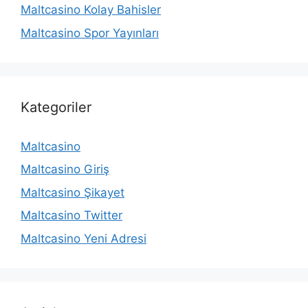
Maltcasino Kolay Bahisler
Maltcasino Spor Yayınları
Kategoriler
Maltcasino
Maltcasino Giriş
Maltcasino Şikayet
Maltcasino Twitter
Maltcasino Yeni Adresi