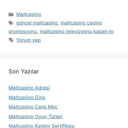
Kategoriler
Maltcasino
Etiketler
güncel maltcasino
,
maltcasino casino
promosyonu
,
maltcasino televizyonu kapalı mı
Yorum yap
Son Yazılar
Maltcasino Adresi
Maltcasino Giriş
Maltcasino Canlı Maç
Maltcasino Oyun Türleri
Maltcasino Katılım Sertifikası