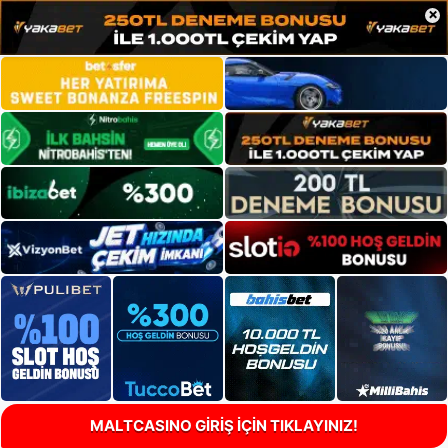
×
MALTCASINO GİRİŞ İÇİN TIKLAYINIZ!