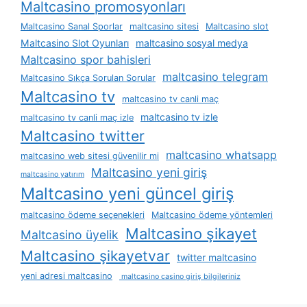
Maltcasino promosyonları
Maltcasino Sanal Sporlar
maltcasino sitesi
Maltcasino slot
Maltcasino Slot Oyunları
maltcasino sosyal medya
Maltcasino spor bahisleri
maltcasino telegram
Maltcasino Sıkça Sorulan Sorular
Maltcasino tv
maltcasino tv canli maç
maltcasino tv izle
maltcasino tv canli maç izle
Maltcasino twitter
maltcasino whatsapp
maltcasino web sitesi güvenilir mi
Maltcasino yeni giriş
maltcasino yatırım
Maltcasino yeni güncel giriş
maltcasino ödeme seçenekleri
Maltcasino ödeme yöntemleri
Maltcasino şikayet
Maltcasino üyelik
Maltcasino şikayetvar
twitter maltcasino
yeni adresi maltcasino
maltcasino casino giriş bilgileriniz