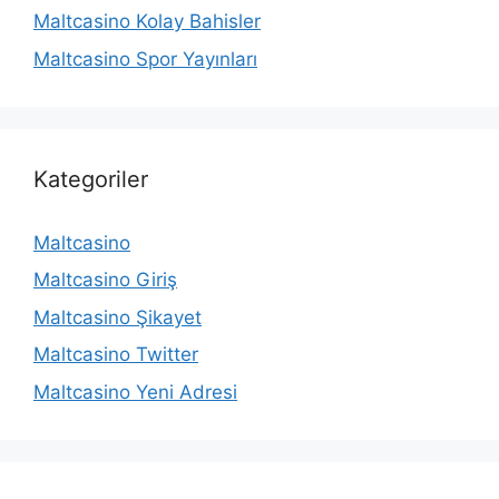
Maltcasino Kolay Bahisler
Maltcasino Spor Yayınları
Kategoriler
Maltcasino
Maltcasino Giriş
Maltcasino Şikayet
Maltcasino Twitter
Maltcasino Yeni Adresi