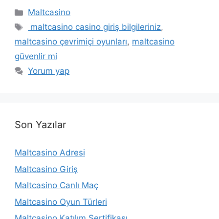
Kategoriler
Maltcasino
Etiketler
maltcasino casino giriş bilgileriniz
,
maltcasino çevrimiçi oyunları
,
maltcasino
güvenlir mi
Yorum yap
Son Yazılar
Maltcasino Adresi
Maltcasino Giriş
Maltcasino Canlı Maç
Maltcasino Oyun Türleri
Maltcasino Katılım Sertifikası