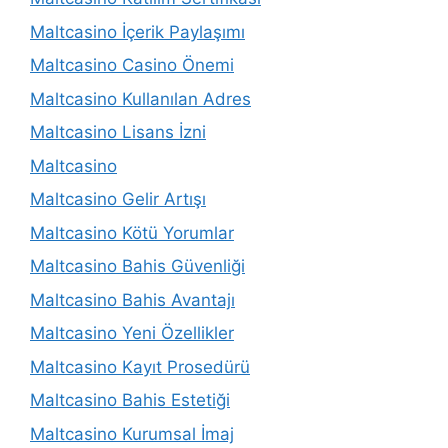
Maltcasino İçerik Paylaşımı
Maltcasino Casino Önemi
Maltcasino Kullanılan Adres
Maltcasino Lisans İzni
Maltcasino
Maltcasino Gelir Artışı
Maltcasino Kötü Yorumlar
Maltcasino Bahis Güvenliği
Maltcasino Bahis Avantajı
Maltcasino Yeni Özellikler
Maltcasino Kayıt Prosedürü
Maltcasino Bahis Estetiği
Maltcasino Kurumsal İmaj