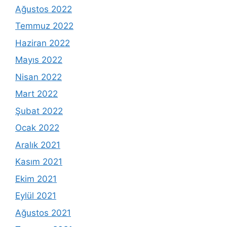
Ağustos 2022
Temmuz 2022
Haziran 2022
Mayıs 2022
Nisan 2022
Mart 2022
Şubat 2022
Ocak 2022
Aralık 2021
Kasım 2021
Ekim 2021
Eylül 2021
Ağustos 2021