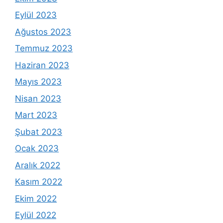
Eylül 2023
Ağustos 2023
Temmuz 2023
Haziran 2023
Mayıs 2023
Nisan 2023
Mart 2023
Şubat 2023
Ocak 2023
Aralık 2022
Kasım 2022
Ekim 2022
Eylül 2022