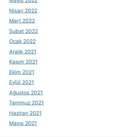
Mayıs 2022
Nisan 2022
Mart 2022
Şubat 2022
Ocak 2022
Aralık 2021
Kasım 2021
Ekim 2021
Eylül 2021
Ağustos 2021
Temmuz 2021
Haziran 2021
Mayıs 2021