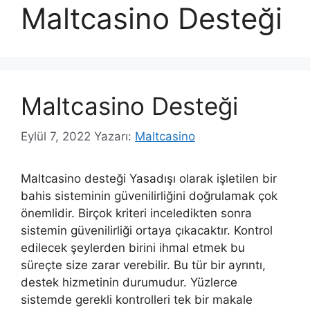
Maltcasino Desteği
Maltcasino Desteği
Eylül 7, 2022
Yazarı:
Maltcasino
Maltcasino desteği Yasadışı olarak işletilen bir
bahis sisteminin güvenilirliğini doğrulamak çok
önemlidir. Birçok kriteri inceledikten sonra
sistemin güvenilirliği ortaya çıkacaktır. Kontrol
edilecek şeylerden birini ihmal etmek bu
süreçte size zarar verebilir. Bu tür bir ayrıntı,
destek hizmetinin durumudur. Yüzlerce
sistemde gerekli kontrolleri tek bir makale