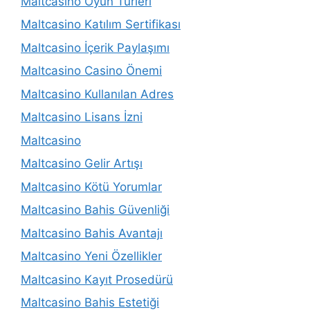
Maltcasino Oyun Türleri
Maltcasino Katılım Sertifikası
Maltcasino İçerik Paylaşımı
Maltcasino Casino Önemi
Maltcasino Kullanılan Adres
Maltcasino Lisans İzni
Maltcasino
Maltcasino Gelir Artışı
Maltcasino Kötü Yorumlar
Maltcasino Bahis Güvenliği
Maltcasino Bahis Avantajı
Maltcasino Yeni Özellikler
Maltcasino Kayıt Prosedürü
Maltcasino Bahis Estetiği