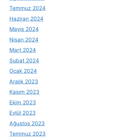
Temmuz 2024
Haziran 2024
Mayıs 2024
Nisan 2024
Mart 2024
Şubat 2024
Ocak 2024
Aralık 2023
Kasım 2023
Ekim 2023
Eylül 2023
Ağustos 2023
Temmuz 2023