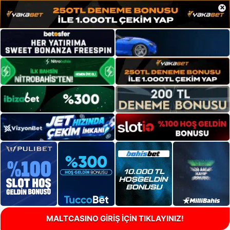
×
MALTCASINO GİRİŞ İÇİN TIKLAYINIZ!