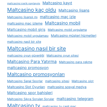
Maltcasino kayıt
maltcasino i̇çerik paylaşımı
Maltcasino kaç oldu
Maltcasino lisans
maltcasino maç izle
Maltcasino lisanslı mı
Maltcasino mobil
maltcasino maç izleme
Maltcasino mobil giriş
Maltcasino mobil uygulama
Maltcasino müşteri hizmetleri
Maltcasino mobil uygulaması
maltcasino nasil bir site
Maltcasino nasıl bir site
maltcasino oyun güvenliği
Maltcasino oyun sitesi
Maltcasino Para Yatırma
Maltcasino para çekme
maltcasino promosyon
Maltcasino promosyonları
Maltcasino Sanal Sporlar
maltcasino sitesi
Maltcasino slot
Maltcasino Slot Oyunları
maltcasino sosyal medya
Maltcasino spor bahisleri
maltcasino telegram
Maltcasino Sıkça Sorulan Sorular
Maltcasino tv
maltcasino tv canli maç