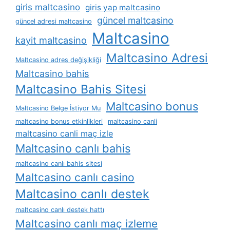
giris maltcasino
giris yap maltcasino
güncel maltcasino
güncel adresi maltcasino
Maltcasino
kayit maltcasino
Maltcasino Adresi
Maltcasino adres değişikliği
Maltcasino bahis
Maltcasino Bahis Sitesi
Maltcasino bonus
Maltcasino Belge İstiyor Mu
maltcasino bonus etkinlikleri
maltcasino canli
maltcasino canli maç izle
Maltcasino canlı bahis
maltcasino canlı bahis sitesi
Maltcasino canlı casino
Maltcasino canlı destek
maltcasino canlı destek hattı
Maltcasino canlı maç izleme