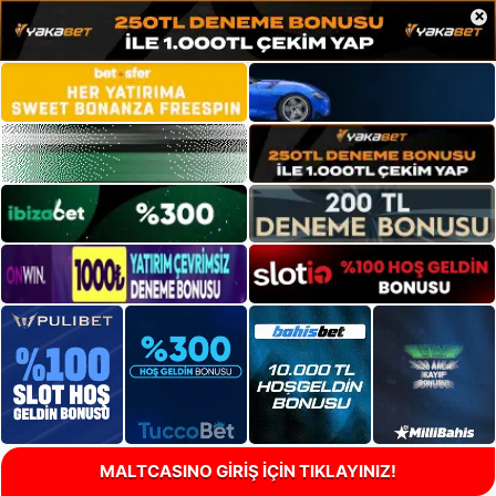
×
MALTCASINO GİRİŞ İÇİN TIKLAYINIZ!