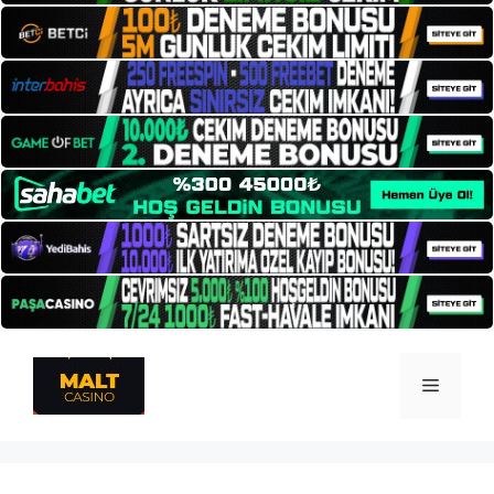
İçeriğe
atla
Menü