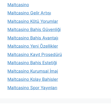
Maltcasino
Maltcasino Gelir Artışı
Maltcasino Kötü Yorumlar
Maltcasino Bahis Güvenliği
Maltcasino Bahis Avantajı
Maltcasino Yeni Özellikler
Maltcasino Kayıt Prosedürü
Maltcasino Bahis Estetiği
Maltcasino Kurumsal İmaj
Maltcasino Kolay Bahisler
Maltcasino Spor Yayınları