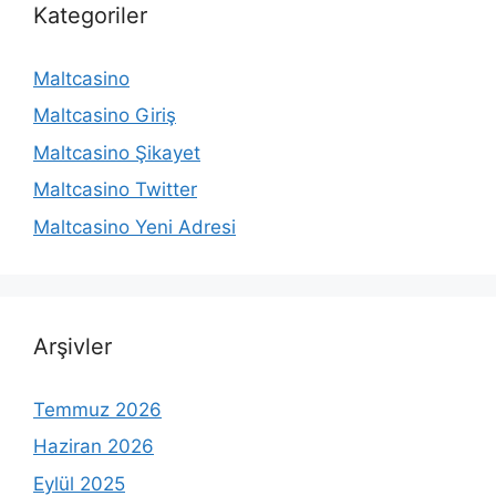
Kategoriler
Maltcasino
Maltcasino Giriş
Maltcasino Şikayet
Maltcasino Twitter
Maltcasino Yeni Adresi
Arşivler
Temmuz 2026
Haziran 2026
Eylül 2025