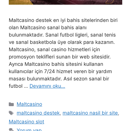
Maltcasino destek en iyi bahis sitelerinden biri
olan Maltcasino sanal bahis alanı
bulunmaktadır. Sanal futbol ligleri, sanal tenis
ve sanal basketbola üye olarak para kazanın.
Maltcasino, sanal casino hizmetleri için
promosyon teklifleri sunan bir web sitesidir.
Ayrıca Maltcasino bahis sitesini kullanan
kullanıcılar için 7/24 hizmet veren bir yardım
masası bulunmaktadır. Asıl sezon sanal bir
futbol …
Devamını oku…
Kategoriler
Maltcasino
Etiketler
maltcasino destek
,
maltcasino nasil bir site
,
Maltcasino slot
Yorum yap