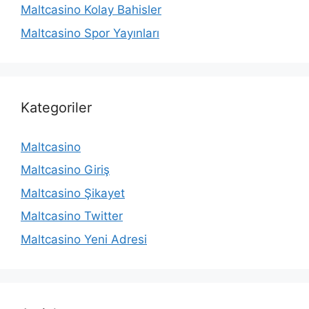
Maltcasino Kolay Bahisler
Maltcasino Spor Yayınları
Kategoriler
Maltcasino
Maltcasino Giriş
Maltcasino Şikayet
Maltcasino Twitter
Maltcasino Yeni Adresi