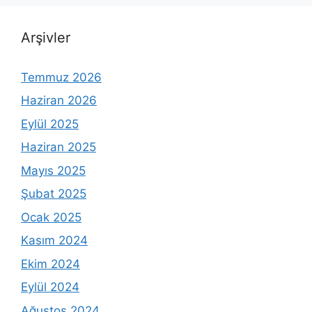
Arşivler
Temmuz 2026
Haziran 2026
Eylül 2025
Haziran 2025
Mayıs 2025
Şubat 2025
Ocak 2025
Kasım 2024
Ekim 2024
Eylül 2024
Ağustos 2024