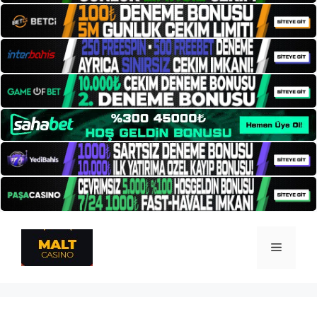
İçeriğe
atla
Menü