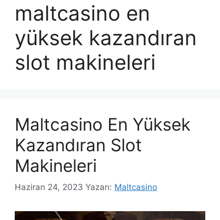
maltcasino en
yüksek kazandıran
slot makineleri
Maltcasino En Yüksek
Kazandıran Slot
Makineleri
Haziran 24, 2023
Yazarı:
Maltcasino