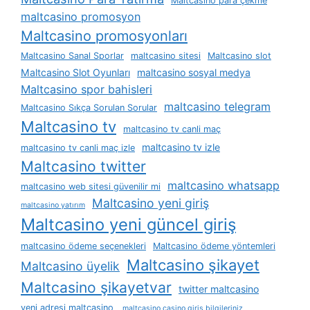
Maltcasino para çekme
maltcasino promosyon
Maltcasino promosyonları
Maltcasino Sanal Sporlar
maltcasino sitesi
Maltcasino slot
Maltcasino Slot Oyunları
maltcasino sosyal medya
Maltcasino spor bahisleri
maltcasino telegram
Maltcasino Sıkça Sorulan Sorular
Maltcasino tv
maltcasino tv canli maç
maltcasino tv izle
maltcasino tv canli maç izle
Maltcasino twitter
maltcasino whatsapp
maltcasino web sitesi güvenilir mi
Maltcasino yeni giriş
maltcasino yatırım
Maltcasino yeni güncel giriş
maltcasino ödeme seçenekleri
Maltcasino ödeme yöntemleri
Maltcasino şikayet
Maltcasino üyelik
Maltcasino şikayetvar
twitter maltcasino
yeni adresi maltcasino
maltcasino casino giriş bilgileriniz