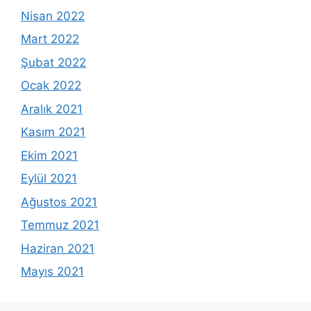
Nisan 2022
Mart 2022
Şubat 2022
Ocak 2022
Aralık 2021
Kasım 2021
Ekim 2021
Eylül 2021
Ağustos 2021
Temmuz 2021
Haziran 2021
Mayıs 2021