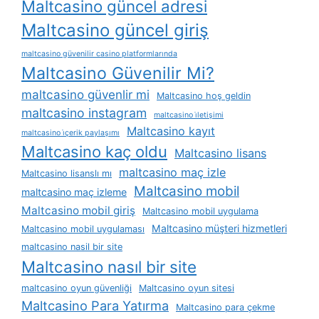
Maltcasino güncel adresi
Maltcasino güncel giriş
maltcasino güvenilir casino platformlarında
Maltcasino Güvenilir Mi?
maltcasino güvenlir mi
Maltcasino hoş geldin
maltcasino instagram
maltcasino i̇letişimi
Maltcasino kayıt
maltcasino i̇çerik paylaşımı
Maltcasino kaç oldu
Maltcasino lisans
maltcasino maç izle
Maltcasino lisanslı mı
Maltcasino mobil
maltcasino maç izleme
Maltcasino mobil giriş
Maltcasino mobil uygulama
Maltcasino müşteri hizmetleri
Maltcasino mobil uygulaması
maltcasino nasil bir site
Maltcasino nasıl bir site
maltcasino oyun güvenliği
Maltcasino oyun sitesi
Maltcasino Para Yatırma
Maltcasino para çekme