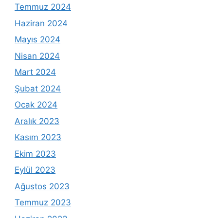
Temmuz 2024
Haziran 2024
Mayıs 2024
Nisan 2024
Mart 2024
Şubat 2024
Ocak 2024
Aralık 2023
Kasım 2023
Ekim 2023
Eylül 2023
Ağustos 2023
Temmuz 2023