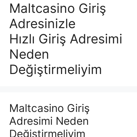
Maltcasino Giriş
Adresinizle
Hızlı Giriş Adresimi
Neden
Değiştirmeliyim
Maltcasino Giriş
Adresimi Neden
Değiştirmeliyim