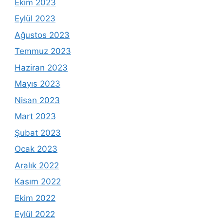
Ekim 2023
Eylül 2023
Ağustos 2023
Temmuz 2023
Haziran 2023
Mayıs 2023
Nisan 2023
Mart 2023
Şubat 2023
Ocak 2023
Aralık 2022
Kasım 2022
Ekim 2022
Eylül 2022