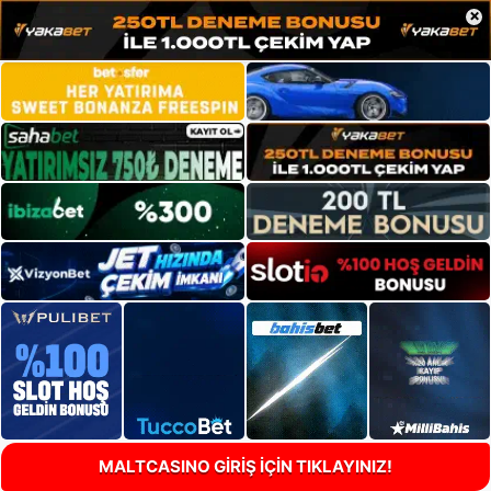
×
MALTCASINO GİRİŞ İÇİN TIKLAYINIZ!