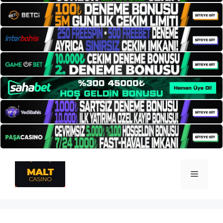
İçeriğe
atla
Menü