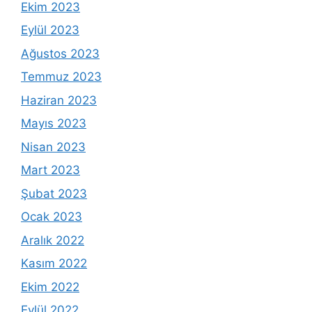
Ekim 2023
Eylül 2023
Ağustos 2023
Temmuz 2023
Haziran 2023
Mayıs 2023
Nisan 2023
Mart 2023
Şubat 2023
Ocak 2023
Aralık 2022
Kasım 2022
Ekim 2022
Eylül 2022