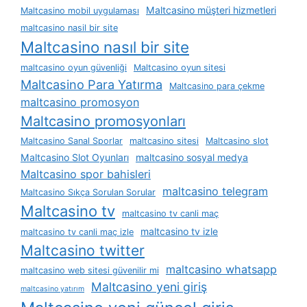
Maltcasino müşteri hizmetleri
Maltcasino mobil uygulaması
maltcasino nasil bir site
Maltcasino nasıl bir site
maltcasino oyun güvenliği
Maltcasino oyun sitesi
Maltcasino Para Yatırma
Maltcasino para çekme
maltcasino promosyon
Maltcasino promosyonları
Maltcasino Sanal Sporlar
maltcasino sitesi
Maltcasino slot
Maltcasino Slot Oyunları
maltcasino sosyal medya
Maltcasino spor bahisleri
maltcasino telegram
Maltcasino Sıkça Sorulan Sorular
Maltcasino tv
maltcasino tv canli maç
maltcasino tv izle
maltcasino tv canli maç izle
Maltcasino twitter
maltcasino whatsapp
maltcasino web sitesi güvenilir mi
Maltcasino yeni giriş
maltcasino yatırım