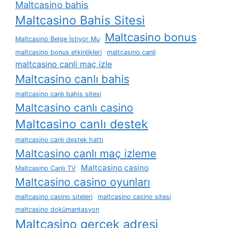
Maltcasino bahis
Maltcasino Bahis Sitesi
Maltcasino bonus
Maltcasino Belge İstiyor Mu
maltcasino bonus etkinlikleri
maltcasino canli
maltcasino canli maç izle
Maltcasino canlı bahis
maltcasino canlı bahis sitesi
Maltcasino canlı casino
Maltcasino canlı destek
maltcasino canlı destek hattı
Maltcasino canlı maç izleme
Maltcasino casino
Maltcasino Canlı TV
Maltcasino casino oyunları
maltcasino casino siteleri
maltcasino casino sitesi
maltcasino dokümantasyon
Maltcasino gerçek adresi