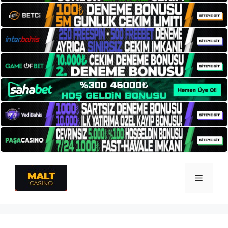
İçeriğe
atla
Menü