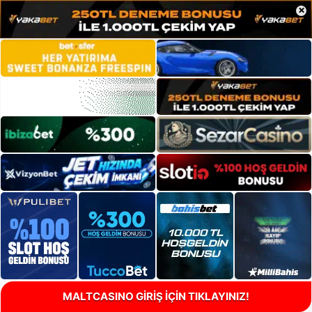
×
MALTCASINO GİRİŞ İÇİN TIKLAYINIZ!