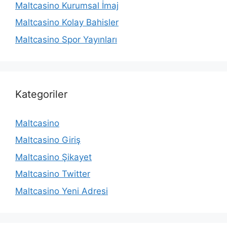
Maltcasino Kurumsal İmaj
Maltcasino Kolay Bahisler
Maltcasino Spor Yayınları
Kategoriler
Maltcasino
Maltcasino Giriş
Maltcasino Şikayet
Maltcasino Twitter
Maltcasino Yeni Adresi