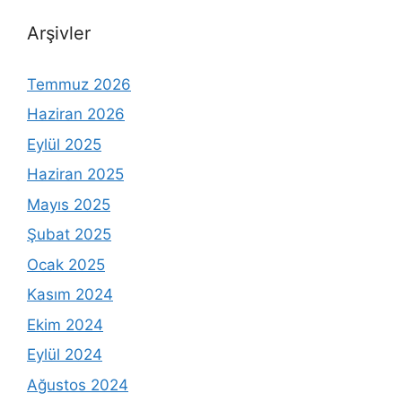
Arşivler
Temmuz 2026
Haziran 2026
Eylül 2025
Haziran 2025
Mayıs 2025
Şubat 2025
Ocak 2025
Kasım 2024
Ekim 2024
Eylül 2024
Ağustos 2024