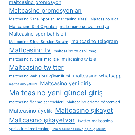
maltcasino promosyon
Maltcasino promosyonları
Maltcasino Sanal Sporlar
maltcasino sitesi
Maltcasino slot
Maltcasino Slot Oyunları
maltcasino sosyal medya
Maltcasino spor bahisleri
maltcasino telegram
Maltcasino Sıkça Sorulan Sorular
Maltcasino tv
maltcasino tv canli maç
maltcasino tv izle
maltcasino tv canli maç izle
Maltcasino twitter
maltcasino whatsapp
maltcasino web sitesi güvenilir mi
Maltcasino yeni giriş
maltcasino yatırım
Maltcasino yeni güncel giriş
maltcasino ödeme seçenekleri
Maltcasino ödeme yöntemleri
Maltcasino şikayet
Maltcasino üyelik
Maltcasino şikayetvar
twitter maltcasino
yeni adresi maltcasino
maltcasino casino giriş bilgileriniz