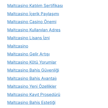
Maltcasino Katılım Sertifikası
Maltcasino İçerik Paylaşımı
Maltcasino Casino Önemi
Maltcasino Kullanılan Adres
Maltcasino Lisans İzni
Maltcasino
Maltcasino Gelir Artışı
Maltcasino Kötü Yorumlar
Maltcasino Bahis Güvenliği
Maltcasino Bahis Avantajı
Maltcasino Yeni Özellikler
Maltcasino Kayıt Prosedürü
Maltcasino Bahis Estetiği