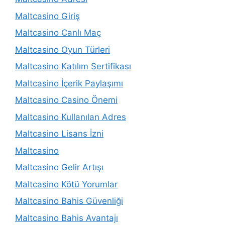
Maltcasino Giriş
Maltcasino Canlı Maç
Maltcasino Oyun Türleri
Maltcasino Katılım Sertifikası
Maltcasino İçerik Paylaşımı
Maltcasino Casino Önemi
Maltcasino Kullanılan Adres
Maltcasino Lisans İzni
Maltcasino
Maltcasino Gelir Artışı
Maltcasino Kötü Yorumlar
Maltcasino Bahis Güvenliği
Maltcasino Bahis Avantajı