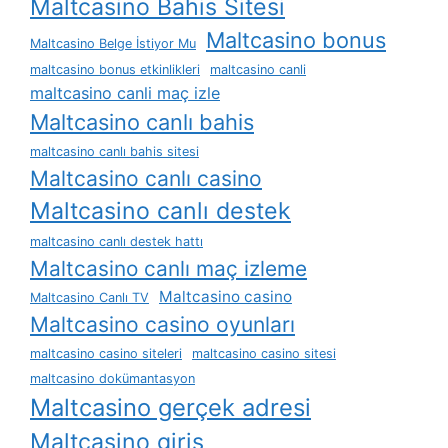
Maltcasino Bahis Sitesi
Maltcasino bonus
Maltcasino Belge İstiyor Mu
maltcasino bonus etkinlikleri
maltcasino canli
maltcasino canli maç izle
Maltcasino canlı bahis
maltcasino canlı bahis sitesi
Maltcasino canlı casino
Maltcasino canlı destek
maltcasino canlı destek hattı
Maltcasino canlı maç izleme
Maltcasino casino
Maltcasino Canlı TV
Maltcasino casino oyunları
maltcasino casino siteleri
maltcasino casino sitesi
maltcasino dokümantasyon
Maltcasino gerçek adresi
Maltcasino giriş