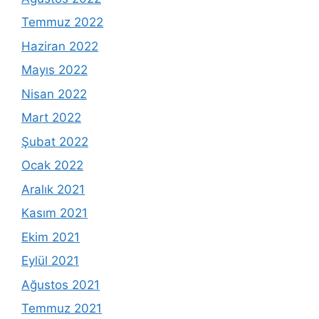
Temmuz 2022
Haziran 2022
Mayıs 2022
Nisan 2022
Mart 2022
Şubat 2022
Ocak 2022
Aralık 2021
Kasım 2021
Ekim 2021
Eylül 2021
Ağustos 2021
Temmuz 2021