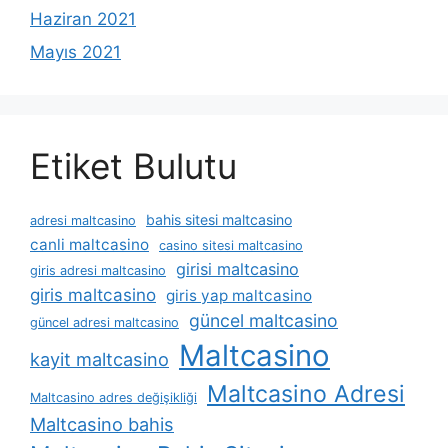
Haziran 2021
Mayıs 2021
Etiket Bulutu
bahis sitesi maltcasino
adresi maltcasino
canli maltcasino
casino sitesi maltcasino
girisi maltcasino
giris adresi maltcasino
giris maltcasino
giris yap maltcasino
güncel maltcasino
güncel adresi maltcasino
Maltcasino
kayit maltcasino
Maltcasino Adresi
Maltcasino adres değişikliği
Maltcasino bahis