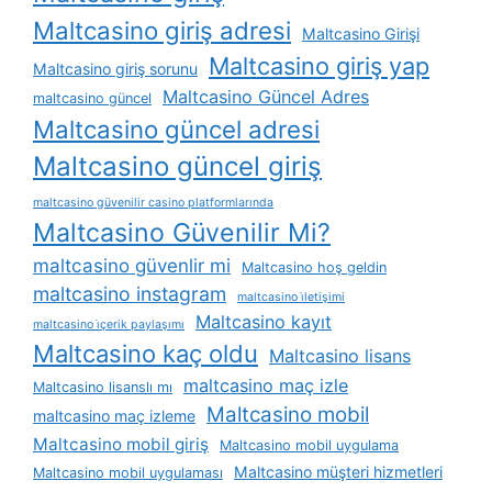
Maltcasino giriş adresi
Maltcasino Girişi
Maltcasino giriş yap
Maltcasino giriş sorunu
Maltcasino Güncel Adres
maltcasino güncel
Maltcasino güncel adresi
Maltcasino güncel giriş
maltcasino güvenilir casino platformlarında
Maltcasino Güvenilir Mi?
maltcasino güvenlir mi
Maltcasino hoş geldin
maltcasino instagram
maltcasino i̇letişimi
Maltcasino kayıt
maltcasino i̇çerik paylaşımı
Maltcasino kaç oldu
Maltcasino lisans
maltcasino maç izle
Maltcasino lisanslı mı
Maltcasino mobil
maltcasino maç izleme
Maltcasino mobil giriş
Maltcasino mobil uygulama
Maltcasino müşteri hizmetleri
Maltcasino mobil uygulaması