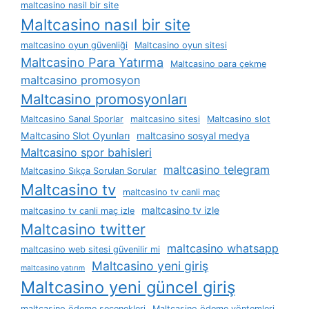
maltcasino nasil bir site
Maltcasino nasıl bir site
maltcasino oyun güvenliği
Maltcasino oyun sitesi
Maltcasino Para Yatırma
Maltcasino para çekme
maltcasino promosyon
Maltcasino promosyonları
Maltcasino Sanal Sporlar
maltcasino sitesi
Maltcasino slot
Maltcasino Slot Oyunları
maltcasino sosyal medya
Maltcasino spor bahisleri
maltcasino telegram
Maltcasino Sıkça Sorulan Sorular
Maltcasino tv
maltcasino tv canli maç
maltcasino tv izle
maltcasino tv canli maç izle
Maltcasino twitter
maltcasino whatsapp
maltcasino web sitesi güvenilir mi
Maltcasino yeni giriş
maltcasino yatırım
Maltcasino yeni güncel giriş
maltcasino ödeme seçenekleri
Maltcasino ödeme yöntemleri