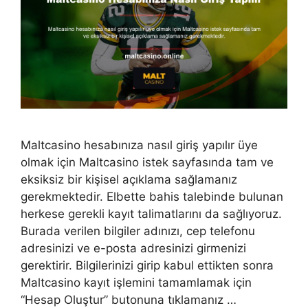
Maltcasino hesabınıza nasıl giriş yapılır üye
olmak için Maltcasino istek sayfasında tam ve
eksiksiz bir kişisel açıklama sağlamanız
gerekmektedir. Elbette bahis talebinde bulunan
herkese gerekli kayıt talimatlarını da sağlıyoruz.
Burada verilen bilgiler adınızı, cep telefonu
adresinizi ve e-posta adresinizi girmenizi
gerektirir. Bilgilerinizi girip kabul ettikten sonra
Maltcasino kayıt işlemini tamamlamak için
“Hesap Oluştur” butonuna tıklamanız …