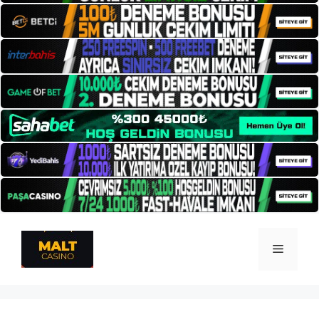
İçeriğe
atla
Menü