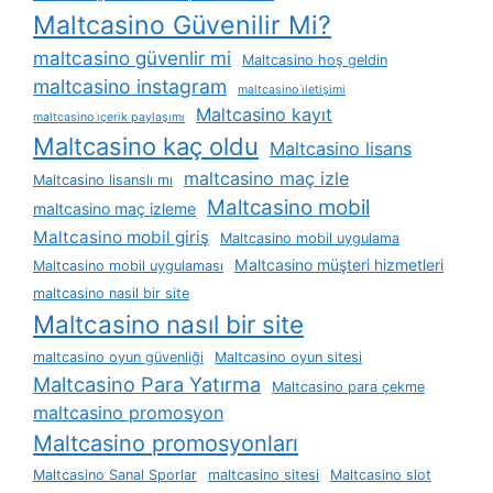
Maltcasino Güvenilir Mi?
maltcasino güvenlir mi
Maltcasino hoş geldin
maltcasino instagram
maltcasino i̇letişimi
Maltcasino kayıt
maltcasino i̇çerik paylaşımı
Maltcasino kaç oldu
Maltcasino lisans
maltcasino maç izle
Maltcasino lisanslı mı
Maltcasino mobil
maltcasino maç izleme
Maltcasino mobil giriş
Maltcasino mobil uygulama
Maltcasino müşteri hizmetleri
Maltcasino mobil uygulaması
maltcasino nasil bir site
Maltcasino nasıl bir site
maltcasino oyun güvenliği
Maltcasino oyun sitesi
Maltcasino Para Yatırma
Maltcasino para çekme
maltcasino promosyon
Maltcasino promosyonları
Maltcasino Sanal Sporlar
maltcasino sitesi
Maltcasino slot