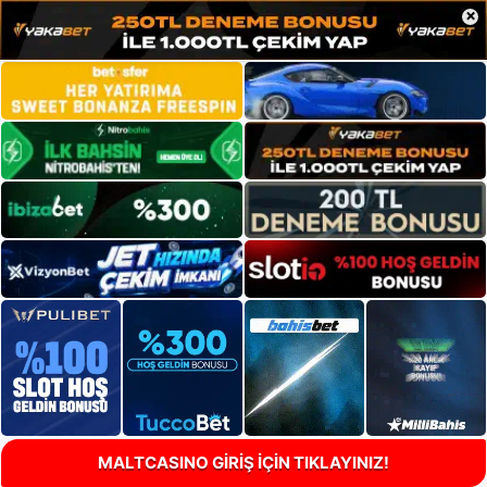
×
MALTCASINO GİRİŞ İÇİN TIKLAYINIZ!