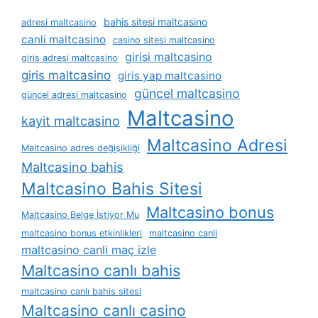
bahis sitesi maltcasino
adresi maltcasino
canli maltcasino
casino sitesi maltcasino
girisi maltcasino
giris adresi maltcasino
giris maltcasino
giris yap maltcasino
güncel maltcasino
güncel adresi maltcasino
Maltcasino
kayit maltcasino
Maltcasino Adresi
Maltcasino adres değişikliği
Maltcasino bahis
Maltcasino Bahis Sitesi
Maltcasino bonus
Maltcasino Belge İstiyor Mu
maltcasino bonus etkinlikleri
maltcasino canli
maltcasino canli maç izle
Maltcasino canlı bahis
maltcasino canlı bahis sitesi
Maltcasino canlı casino