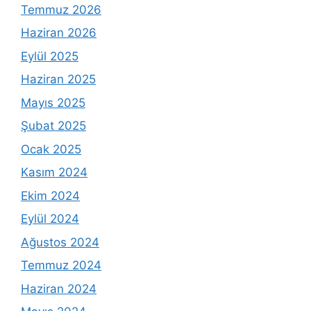
Temmuz 2026
Haziran 2026
Eylül 2025
Haziran 2025
Mayıs 2025
Şubat 2025
Ocak 2025
Kasım 2024
Ekim 2024
Eylül 2024
Ağustos 2024
Temmuz 2024
Haziran 2024