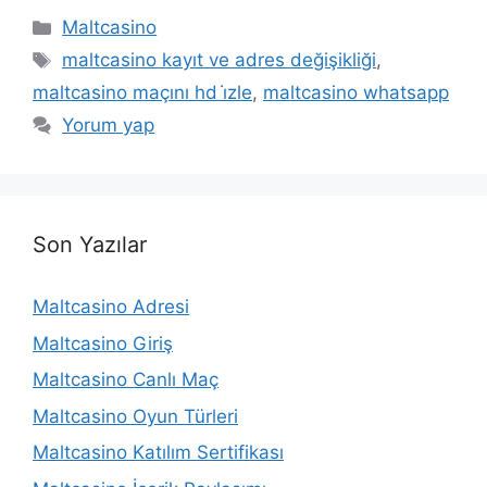
Kategoriler
Maltcasino
Etiketler
maltcasino kayıt ve adres değişikliği
,
maltcasino maçını hd i̇zle
,
maltcasino whatsapp
Yorum yap
Son Yazılar
Maltcasino Adresi
Maltcasino Giriş
Maltcasino Canlı Maç
Maltcasino Oyun Türleri
Maltcasino Katılım Sertifikası