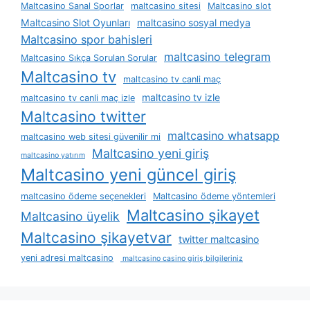
Maltcasino Sanal Sporlar
maltcasino sitesi
Maltcasino slot
Maltcasino Slot Oyunları
maltcasino sosyal medya
Maltcasino spor bahisleri
maltcasino telegram
Maltcasino Sıkça Sorulan Sorular
Maltcasino tv
maltcasino tv canli maç
maltcasino tv izle
maltcasino tv canli maç izle
Maltcasino twitter
maltcasino whatsapp
maltcasino web sitesi güvenilir mi
Maltcasino yeni giriş
maltcasino yatırım
Maltcasino yeni güncel giriş
maltcasino ödeme seçenekleri
Maltcasino ödeme yöntemleri
Maltcasino şikayet
Maltcasino üyelik
Maltcasino şikayetvar
twitter maltcasino
yeni adresi maltcasino
maltcasino casino giriş bilgileriniz