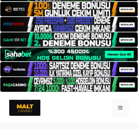
İçeriğe
atla
Menü