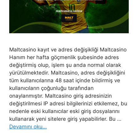
Maltcasino kayıt ve adres değişikliği Maltcasino
Hanım her hafta göçmenlik şubesinde adres
değiştirmiş olup, işlem şu anda normal olarak
yürütülmektedir. Maltcasino, adres değişikliğini
tüm kullanıcılarına 48 saat içinde bildirmiş ve
kullanıcıların çoğunluğu tarafından
onaylanmıştır. Maltcasino giriş adresinizin
değiştirilmesi IP adresi bilgilerinizi etkilemez, bu
nedenle eski kullanıcılar eski giriş dosyalarını
kullanarak yeni sitelere giriş yapabilirler. Bu …
Devamını oku…