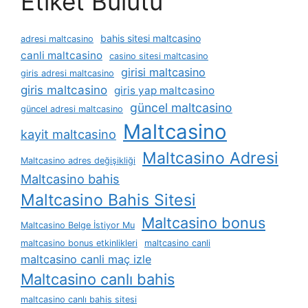
Etiket Bulutu
bahis sitesi maltcasino
adresi maltcasino
canli maltcasino
casino sitesi maltcasino
girisi maltcasino
giris adresi maltcasino
giris maltcasino
giris yap maltcasino
güncel maltcasino
güncel adresi maltcasino
Maltcasino
kayit maltcasino
Maltcasino Adresi
Maltcasino adres değişikliği
Maltcasino bahis
Maltcasino Bahis Sitesi
Maltcasino bonus
Maltcasino Belge İstiyor Mu
maltcasino bonus etkinlikleri
maltcasino canli
maltcasino canli maç izle
Maltcasino canlı bahis
maltcasino canlı bahis sitesi