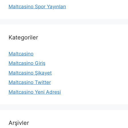
Maltcasino Spor Yayınları
Kategoriler
Maltcasino
Maltcasino Giriş
Maltcasino Şikayet
Maltcasino Twitter
Maltcasino Yeni Adresi
Arşivler