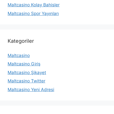
Maltcasino Kolay Bahisler
Maltcasino Spor Yayınları
Kategoriler
Maltcasino
Maltcasino Giriş
Maltcasino Şikayet
Maltcasino Twitter
Maltcasino Yeni Adresi