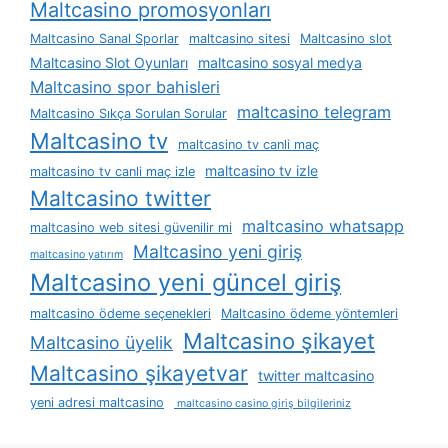
Maltcasino promosyonları
Maltcasino Sanal Sporlar
maltcasino sitesi
Maltcasino slot
Maltcasino Slot Oyunları
maltcasino sosyal medya
Maltcasino spor bahisleri
maltcasino telegram
Maltcasino Sıkça Sorulan Sorular
Maltcasino tv
maltcasino tv canli maç
maltcasino tv izle
maltcasino tv canli maç izle
Maltcasino twitter
maltcasino whatsapp
maltcasino web sitesi güvenilir mi
Maltcasino yeni giriş
maltcasino yatırım
Maltcasino yeni güncel giriş
maltcasino ödeme seçenekleri
Maltcasino ödeme yöntemleri
Maltcasino şikayet
Maltcasino üyelik
Maltcasino şikayetvar
twitter maltcasino
yeni adresi maltcasino
maltcasino casino giriş bilgileriniz