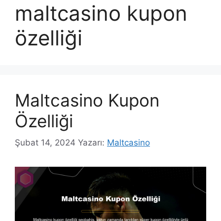
maltcasino kupon
özelliği
Maltcasino Kupon
Özelliği
Şubat 14, 2024
Yazarı:
Maltcasino