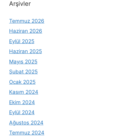
Arşivler
Temmuz 2026
Haziran 2026
Eylül 2025
Haziran 2025
Mayıs 2025
Şubat 2025
Ocak 2025
Kasım 2024
Ekim 2024
Eylül 2024
Ağustos 2024
Temmuz 2024