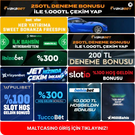
×
MALTCASINO GİRİŞ İÇİN TIKLAYINIZ!