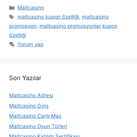
Kategoriler
Maltcasino
Etiketler
maltcasino kupon özelliği
,
maltcasino
promosyon
,
maltcasino promosyonlar kupon
özelliği
Yorum yap
Son Yazılar
Maltcasino Adresi
Maltcasino Giriş
Maltcasino Canlı Maç
Maltcasino Oyun Türleri
Maltcasino Katılım Sertifikası