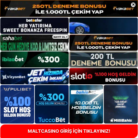
×
MALTCASINO GİRİŞ İÇİN TIKLAYINIZ!