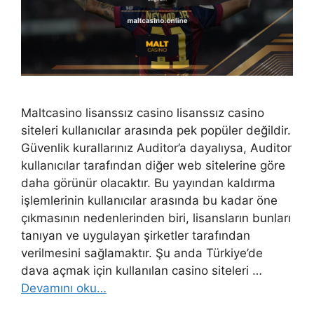
Maltcasino lisanssız casino lisanssız casino
siteleri kullanıcılar arasında pek popüler değildir.
Güvenlik kurallarınız Auditor’a dayalıysa, Auditor
kullanıcılar tarafından diğer web sitelerine göre
daha görünür olacaktır. Bu yayından kaldırma
işlemlerinin kullanıcılar arasında bu kadar öne
çıkmasının nedenlerinden biri, lisansların bunları
tanıyan ve uygulayan şirketler tarafından
verilmesini sağlamaktır. Şu anda Türkiye’de
dava açmak için kullanılan casino siteleri …
Devamını oku…