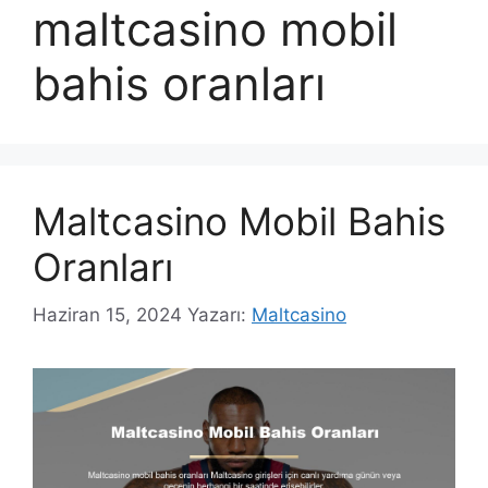
maltcasino mobil
bahis oranları
Maltcasino Mobil Bahis
Oranları
Haziran 15, 2024
Yazarı:
Maltcasino