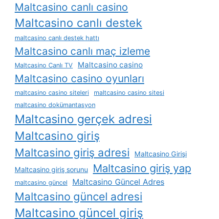
Maltcasino canlı casino
Maltcasino canlı destek
maltcasino canlı destek hattı
Maltcasino canlı maç izleme
Maltcasino casino
Maltcasino Canlı TV
Maltcasino casino oyunları
maltcasino casino siteleri
maltcasino casino sitesi
maltcasino dokümantasyon
Maltcasino gerçek adresi
Maltcasino giriş
Maltcasino giriş adresi
Maltcasino Girişi
Maltcasino giriş yap
Maltcasino giriş sorunu
Maltcasino Güncel Adres
maltcasino güncel
Maltcasino güncel adresi
Maltcasino güncel giriş