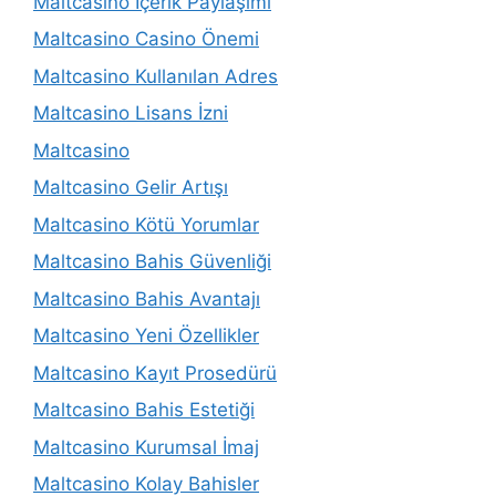
Maltcasino İçerik Paylaşımı
Maltcasino Casino Önemi
Maltcasino Kullanılan Adres
Maltcasino Lisans İzni
Maltcasino
Maltcasino Gelir Artışı
Maltcasino Kötü Yorumlar
Maltcasino Bahis Güvenliği
Maltcasino Bahis Avantajı
Maltcasino Yeni Özellikler
Maltcasino Kayıt Prosedürü
Maltcasino Bahis Estetiği
Maltcasino Kurumsal İmaj
Maltcasino Kolay Bahisler