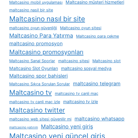
Maltcasino müşteri hizmetleri
Maltcasino mobil uygulaması
maltcasino nasil bir site
Maltcasino nasıl bir site
maltcasino oyun güvenliği
Maltcasino oyun sitesi
Maltcasino Para Yatırma
Maltcasino para çekme
maltcasino promosyon
Maltcasino promosyonları
Maltcasino Sanal Sporlar
maltcasino sitesi
Maltcasino slot
Maltcasino Slot Oyunları
maltcasino sosyal medya
Maltcasino spor bahisleri
maltcasino telegram
Maltcasino Sıkça Sorulan Sorular
Maltcasino tv
maltcasino tv canli maç
maltcasino tv izle
maltcasino tv canli maç izle
Maltcasino twitter
maltcasino whatsapp
maltcasino web sitesi güvenilir mi
Maltcasino yeni giriş
maltcasino yatırım
Maltcasino yeni güncel giriş