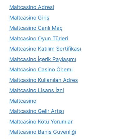
Maltcasino Adresi
Maltcasino Giriş
Maltcasino Canlı Maç
Maltcasino Oyun Türleri
Maltcasino Katılım Sertifikası
Maltcasino İçerik Paylaşımı
Maltcasino Casino Önemi
Maltcasino Kullanılan Adres
Maltcasino Lisans İzni
Maltcasino
Maltcasino Gelir Artışı
Maltcasino Kötü Yorumlar
Maltcasino Bahis Güvenliği