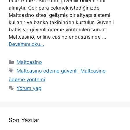
taciz etmez. Site tüm güvenlik önlemlerini
almıştır. Çok para çekmek istediğinizde
Maltcasino sitesi gelişmiş bir altyapı sistemi
kullanır ve banka takibinden kurtulur. Güvenli
bahis ve güvenli ödeme yöntemleri sunan
Maltcasino, online casino endüstrisinde …
Devamını oku…
Kategoriler
Maltcasino
Etiketler
Maltcasino ödeme güvenli
,
Maltcasino
ödeme yöntemi
Yorum yap
Son Yazılar