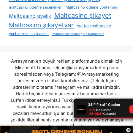
maltcasino ödeme seçenekleri
Maltcasino ödeme yöntemleri
Maltcasino şikayet
Maltcasino üyelik
Maltcasino şikayetvar
twitter maltcasino
yeni adresi maltcasino
maltcasino casino giriş bilgileriniz
Avrasya'nın en büyük reklam platformunda olmak için
Microsoft Teams:
reklam@avrasyamarketing.com
adresimizden veya Telegram: @Avrasyamarketing
adresimizden irtibat kurabilirsiniz. (Tek iletişim
adreslerimiz teams / telegram ve mail adresimizdir.
Harici hiçbir iletişim adresimiz bulunmamaktadır.
Lütfen itibar etmeyiniz.) Türkiye yasalarına göre 7258
sayılı kanun uyarınca yasa dışı bahis oynamanın
cezaları mevcuttur. Şu an bulunduğunuz site hiç bir
şekilde illegal bahis oyunları oynatmıyor ve oynamaya
aracı olmuyordur.
rulobet
|
betparex
|
holeyy
|
×
matrixbet
|
betingo
|
betkur
|
tamcasino
|
titabet