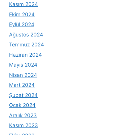
Kasım 2024
Ekim 2024
Eylül 2024
Ağustos 2024
Temmuz 2024
Haziran 2024
Mayıs 2024
Nisan 2024
Mart 2024
Şubat 2024
Ocak 2024
Aralık 2023
Kasım 2023