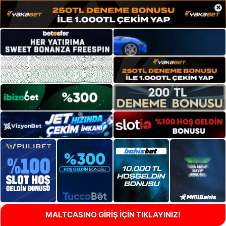
×
MALTCASINO GİRİŞ İÇİN TIKLAYINIZ!