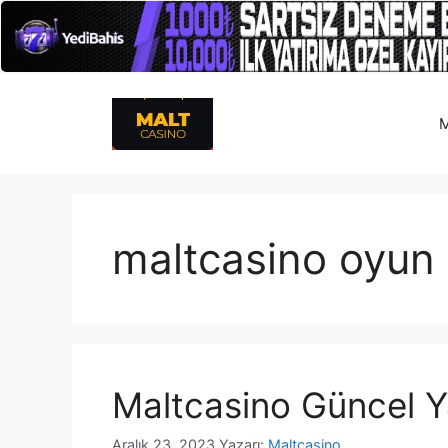
İçeriğe
atla
M
maltcasino oyun 
Maltcasino Güncel Y
Aralık 23, 2023
Yazarı:
Maltcasino