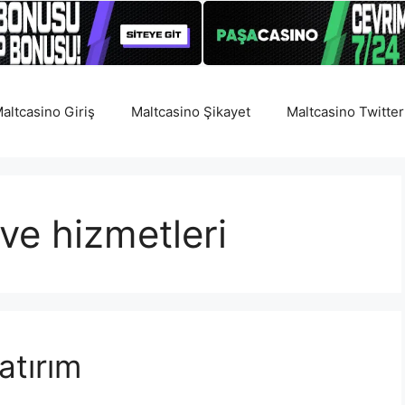
altcasino Giriş
Maltcasino Şikayet
Maltcasino Twitter
ve hizmetleri
atırım