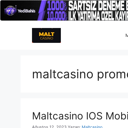
İçeriğe
atla
M
maltcasino prom
Maltcasino IOS Mob
Ağustos 12, 2023
Yazarı:
Maltcasino