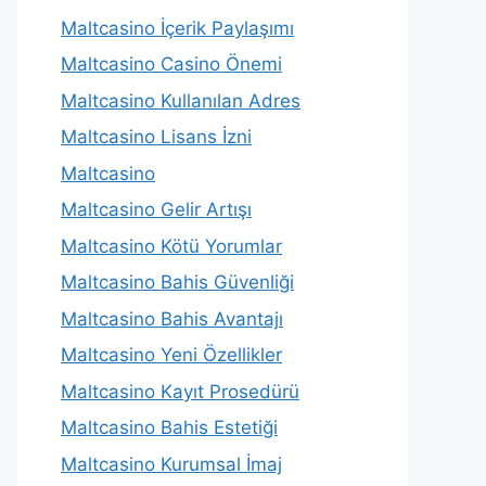
Maltcasino İçerik Paylaşımı
Maltcasino Casino Önemi
Maltcasino Kullanılan Adres
Maltcasino Lisans İzni
Maltcasino
Maltcasino Gelir Artışı
Maltcasino Kötü Yorumlar
Maltcasino Bahis Güvenliği
Maltcasino Bahis Avantajı
Maltcasino Yeni Özellikler
Maltcasino Kayıt Prosedürü
Maltcasino Bahis Estetiği
Maltcasino Kurumsal İmaj