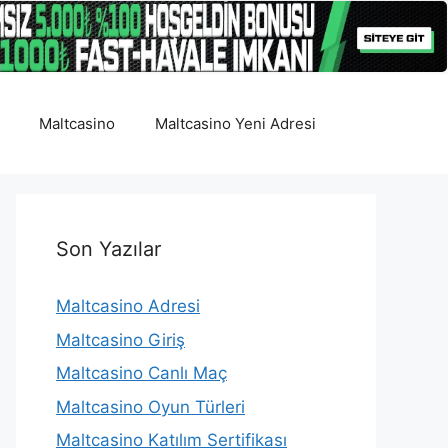
Maltcasino
Maltcasino Yeni Adresi
Son Yazılar
Maltcasino Adresi
Maltcasino Giriş
Maltcasino Canlı Maç
Maltcasino Oyun Türleri
Maltcasino Katılım Sertifikası