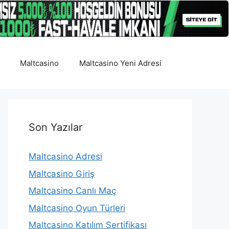
Maltcasino
Maltcasino Yeni Adresi
Son Yazılar
Maltcasino Adresi
Maltcasino Giriş
Maltcasino Canlı Maç
Maltcasino Oyun Türleri
Maltcasino Katılım Sertifikası