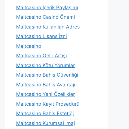
Maltcasino İçerik Paylaşımı
Maltcasino Casino Önemi
Maltcasino Kullanılan Adres
Maltcasino Lisans İzni
Maltcasino
Maltcasino Gelir Artışı
Maltcasino Kötü Yorumlar
Maltcasino Bahis Güvenliği
Maltcasino Bahis Avantajı
Maltcasino Yeni Özellikler
Maltcasino Kayıt Prosedürü
Maltcasino Bahis Estetiği
Maltcasino Kurumsal İmaj