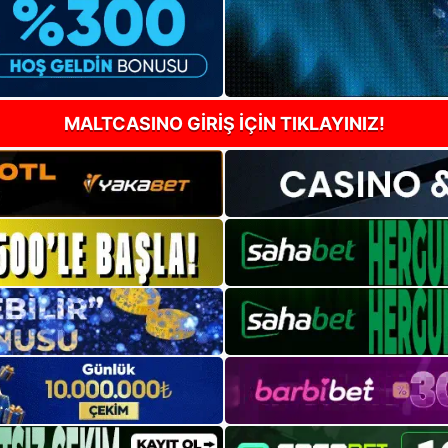
MALTCASINO GİRİŞ İÇİN TIKLAYINIZ!